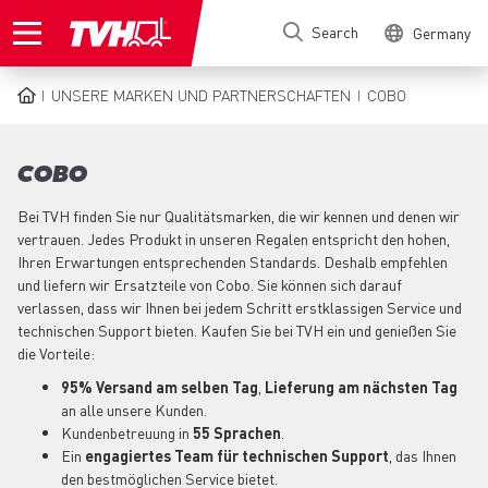
Skip
Search
Germany
to
main
content
UNSERE MARKEN UND PARTNERSCHAFTEN
COBO
BREADCRUMB
COBO
Bei TVH finden Sie nur Qualitätsmarken, die wir kennen und denen wir
vertrauen. Jedes Produkt in unseren Regalen entspricht den hohen,
Ihren Erwartungen entsprechenden Standards. Deshalb empfehlen
und liefern wir Ersatzteile von Cobo. Sie können sich darauf
verlassen, dass wir Ihnen bei jedem Schritt erstklassigen Service und
technischen Support bieten. Kaufen Sie bei TVH ein und genießen Sie
die Vorteile:
95% Versand am selben Tag
,
Lieferung am nächsten Tag
an alle unsere Kunden.
Kundenbetreuung in
55 Sprachen
.
Ein
engagiertes
Team für technischen Support
, das Ihnen
den bestmöglichen Service bietet.