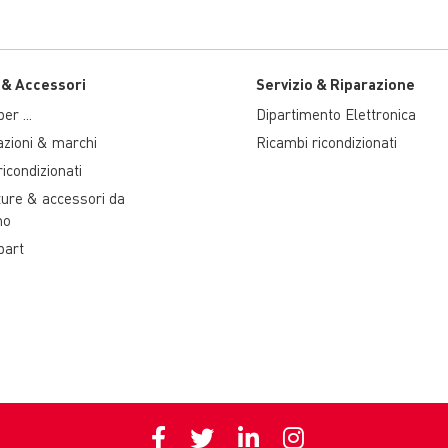
 & Accessori
Servizio & Riparazione
er ...
Dipartimento Elettronica
azioni & marchi
Ricambi ricondizionati
icondizionati
ture & accessori da
no
part