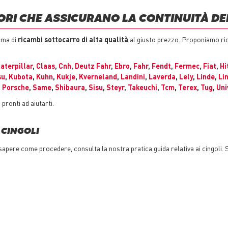
ORI CHE ASSICURANO LA CONTINUITÀ DE
mma di
ricambi sottocarro di alta qualità
al giusto prezzo. Proponiamo ric
aterpillar
,
Claas
,
Cnh
,
Deutz Fahr
,
Ebro
,
Fahr
,
Fendt
,
Fermec
,
Fiat
,
Hi
su
,
Kubota
,
Kuhn
,
Kukje
,
Kverneland
,
Landini
,
Laverda
,
Lely
,
Linde
,
Li
,
Porsche
,
Same
,
Shibaura
,
Sisu
,
Steyr
,
Takeuchi
,
Tcm
,
Terex
,
Tug
,
Uni
 pronti ad aiutarti.
 CINGOLI
pere come procedere, consulta la nostra pratica guida relativa ai cingoli. S