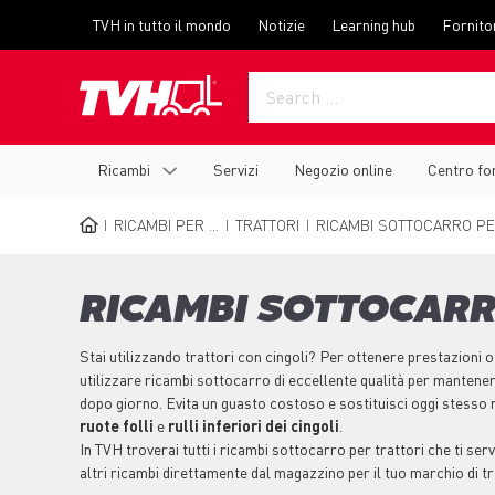
Skip
Top
TVH in tutto il mondo
Notizie
Learning hub
Fornito
to
menu
main
content
Main
Ricambi
Servizi
Negozio online
Centro fo
navigation
RICAMBI PER ...
TRATTORI
RICAMBI SOTTOCARRO PE
BREADCRUMB
RICAMBI SOTTOCARR
Stai utilizzando trattori con cingoli? Per ottenere prestazioni ott
utilizzare ricambi sottocarro di eccellente qualità per mantener
dopo giorno. Evita un guasto costoso e sostituisci oggi stesso
ruote folli
e
rulli inferiori dei cingoli
.
In TVH troverai tutti i ricambi sottocarro per trattori che ti s
altri ricambi direttamente dal magazzino per il tuo marchio di tr