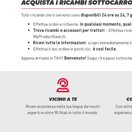
ACQUISTA I RICAMBI SOTTOCARRO
Tutti i ricambi che ti servono sono
disponibili 24 ore su 24, 7 
Effettua ordini e richieste:
in qualsiasi momento, quals
Trova ricambi e accessori per trattori
– Effettua rice
MyProductSearch.
Ricevi tutte le informazioni
: scopri immediatamente il p
Effettua il tuo ordine in pochi clic:
è così facile.
Appena arrivato in TVH?
Benvenuto!
Segui i tre passi sottosta
VICINO A TE
C
Ricevi assistenza nella tua lingua dai nostri
Con oltre 
esperti in oltre 90 filiali in tutto il mondo.
esperienz