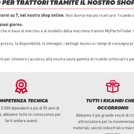
 PER TRATTORI TRAMITE IL NOSTRO SHO
giorni su 7, nel nostro shop online.
Non dovrai mai più ricercare "ricambi s
iasi giorno.
rche in base al marchio e al modello della macchina tramite MyPartsFinder o
rezzo, la disponibilità, le immagini, i dettagli tecnici e i tempi di consegna p
nti per ottenere l'accesso alla nostra vasta gamma di ricambi sottocarro per
OMPETENZA TECNICA
TUTTI I RICAMBI CHE
5.000 dipendenti e più di 50 anni di
OCCORRONO
a, abbiamo tutte le conoscenze per
Abbiamo il più grande stock di ri
farti andare avanti.
attrezzature per la movimentaz
materiali, veicoli industriali e macc
agricole.