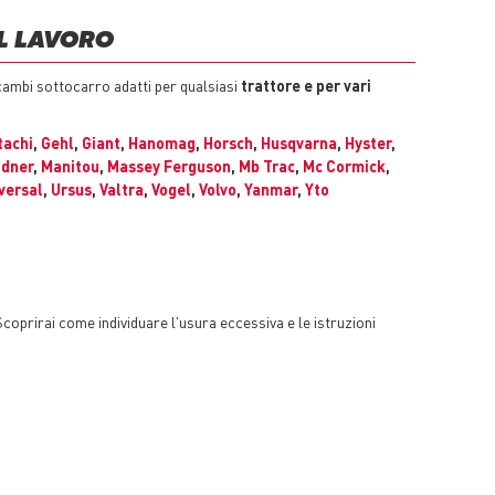
L LAVORO
ambi sottocarro adatti per qualsiasi
trattore e per vari
tachi
,
Gehl
,
Giant
,
Hanomag
,
Horsch
,
Husqvarna
,
Hyster
,
ndner
,
Manitou
,
Massey Ferguson
,
Mb Trac
,
Mc Cormick
,
versal
,
Ursus
,
Valtra
,
Vogel
,
Volvo
,
Yanmar
,
Yto
coprirai come individuare l'usura eccessiva e le istruzioni