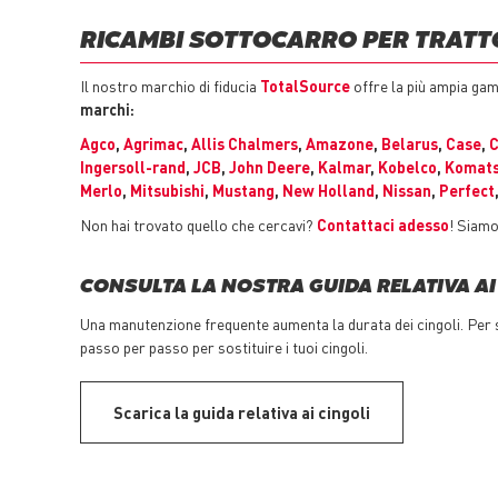
RICAMBI SOTTOCARRO PER TRATT
Il nostro marchio di fiducia
TotalSource
offre la più ampia ga
marchi:
Agco
,
Agrimac
,
Allis Chalmers
,
Amazone
,
Belarus
,
Case
,
C
Ingersoll-rand
,
JCB
,
John Deere
,
Kalmar
,
Kobelco
,
Komat
Merlo
,
Mitsubishi
,
Mustang
,
New Holland
,
Nissan
,
Perfect
Non hai trovato quello che cercavi?
Contattaci adesso
! Siamo
CONSULTA LA NOSTRA GUIDA RELATIVA AI
Una manutenzione frequente aumenta la durata dei cingoli. Per sa
passo per passo per sostituire i tuoi cingoli.
Scarica la guida relativa ai cingoli