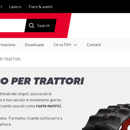
ri
Lavoro
Fiere & eventi
rmazione
Downloads
Circa TVH
Contatti
R TRATTORI
O PER TRATTORI
imali dei cingoli, assicurati di
e il tuo veicolo in movimento giorno
 ricambi usurati come
ruote motrici
,
ervono. Forniamo ricambi sottocarro e
attore.