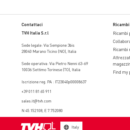
Contattaci
Ricambi
TVH Italia S.r.l
Ricambi p
Collabor
Sede legale:
Via Sempione 3bis
Ricambi r
28040 Marano Ticino (NO)
,
Italia
Attrezza
Sede operativa:
Via Pietro Nenni 63-69
magazzi
10036 Settimo Torinese (TO)
,
Italia
Find my 
Iscrizione reg. PA : IT23040p00008637
+39 011 81 65 911
sales.it@tvh.com
N 45.152108, E 7.752080
Italy