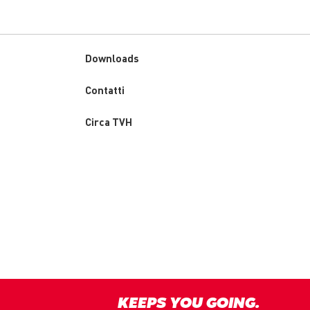
Downloads
Custom
Contatti
menu
Circa TVH
KEEPS YOU GOING.