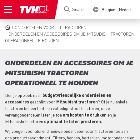
Skip
Search
Belgium (Nederlands)
to
main
content
ONDERDELEN VOOR ...
TRACTOREN
BREADCRUMB
ONDERDELEN EN ACCESSOIRES OM JE MITSUBISHI TRACTOREN
OPERATIONEEL TE HOUDEN
ONDERDELEN EN ACCESSOIRES OM JE
MITSUBISHI TRACTOREN
OPERATIONEEL TE HOUDEN
Ben je op zoek naar
budgetvriendelijke onderdelen en
accessoires
geschikt voor
Mitsubishi tractoren
? Of je nu enkele
tractoren beheert, of een volledige vloot tractoren, onze
vervangonderdelen laten je toe
om kosten te drukken
en je
Mitsubishi tractoren
optimaal te laten presteren.
Wij voegen voortdurend nieuwe onderdelen voor tractoren toe aan
ons productassortiment. Filters, banden, batterijen, motoronderdelen