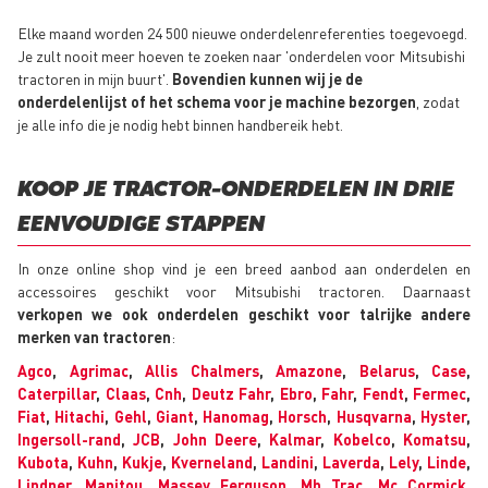
Elke maand worden 24 500 nieuwe onderdelenreferenties toegevoegd.
Je zult nooit meer hoeven te zoeken naar 'onderdelen voor Mitsubishi
tractoren in mijn buurt'.
Bovendien kunnen wij je de
onderdelenlijst of het schema voor je machine bezorgen
, zodat
je alle info die je nodig hebt binnen handbereik hebt.
KOOP JE TRACTOR-ONDERDELEN IN DRIE
EENVOUDIGE STAPPEN
In onze online shop vind je een breed aanbod aan onderdelen en
accessoires geschikt voor Mitsubishi tractoren. Daarnaast
verkopen we ook onderdelen geschikt voor talrijke andere
merken van tractoren
:
Agco
,
Agrimac
,
Allis Chalmers
,
Amazone
,
Belarus
,
Case
,
Caterpillar
,
Claas
,
Cnh
,
Deutz Fahr
,
Ebro
,
Fahr
,
Fendt
,
Fermec
,
Fiat
,
Hitachi
,
Gehl
,
Giant
,
Hanomag
,
Horsch
,
Husqvarna
,
Hyster
,
Ingersoll-rand
,
JCB
,
John Deere
,
Kalmar
,
Kobelco
,
Komatsu
,
Kubota
,
Kuhn
,
Kukje
,
Kverneland
,
Landini
,
Laverda
,
Lely
,
Linde
,
Lindner
,
Manitou
,
Massey Ferguson
,
Mb Trac
,
Mc Cormick
,