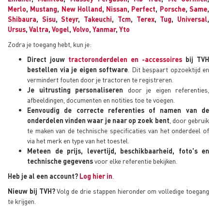
Merlo
,
Mustang
,
New Holland
,
Nissan
,
Perfect
,
Porsche
,
Same
,
Shibaura
,
Sisu
,
Steyr
,
Takeuchi
,
Tcm
,
Terex
,
Tug
,
Universal
,
Ursus
,
Valtra
,
Vogel
,
Volvo
,
Yanmar
,
Yto
Zodra je toegang hebt, kun je:
Direct jouw
tractoronderdelen en -accessoires
bij TVH
bestellen via je eigen software
. Dit bespaart opzoektijd en
vermindert fouten door je tractoren te registreren.
Je uitrusting personaliseren
door je eigen referenties,
afbeeldingen, documenten en notities toe te voegen.
Eenvoudig de correcte referenties of namen van de
onderdelen vinden waar je naar op zoek bent
, door gebruik
te maken van de technische specificaties van het onderdeel of
via het merk en type van het toestel.
Meteen de prijs, levertijd, beschikbaarheid, foto's en
technische gegevens
voor elke referentie bekijken.
Heb je al een account?
Log hier in
.
Nieuw bij TVH?
Volg de drie stappen hieronder om volledige toegang
te krijgen.