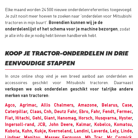
Elke maand worden 24 500 nieuwe onderdelenreferenties toegevoegd.
Je zult nooit meer hoeven te zoeken naar 'onderdelen voor Mitsubishi
tractoren in mijn buurt'.
Bovendien kunnen wij je de
onderdelenlijst of het schema voor je machine bezorgen
, zodat
je alle info die je nodig hebt binnen handbereik hebt.
KOOP JE TRACTOR-ONDERDELEN IN DRIE
EENVOUDIGE STAPPEN
In onze online shop vind je een breed aanbod aan onderdelen en
accessoires geschikt voor Mitsubishi tractoren. Daarnaast
verkopen we ook onderdelen geschikt voor talrijke andere
merken van tractoren
:
Agco
,
Agrimac
,
Allis Chalmers
,
Amazone
,
Belarus
,
Case
,
Caterpillar
,
Claas
,
Cnh
,
Deutz Fahr
,
Ebro
,
Fahr
,
Fendt
,
Fermec
,
Fiat
,
Hitachi
,
Gehl
,
Giant
,
Hanomag
,
Horsch
,
Husqvarna
,
Hyster
,
Ingersoll-rand
,
JCB
,
John Deere
,
Kalmar
,
Kobelco
,
Komatsu
,
Kubota
,
Kuhn
,
Kukje
,
Kverneland
,
Landini
,
Laverda
,
Lely
,
Linde
,
Lindner
,
Manitou
,
Massey Ferguson
,
Mb Trac
,
Mc Cormick
,