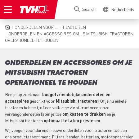
Skip
Search
Netherlands
to
main
content
ONDERDELEN VOOR ...
TRACTOREN
BREADCRUMB
ONDERDELEN EN ACCESSOIRES OM JE MITSUBISHI TRACTOREN
OPERATIONEEL TE HOUDEN
ONDERDELEN EN ACCESSOIRES OM JE
MITSUBISHI TRACTOREN
OPERATIONEEL TE HOUDEN
Ben je op zoek naar
budgetvriendelijke onderdelen en
accessoires
geschikt voor
Mitsubishi tractoren
? Of je nu enkele
tractoren beheert, of een volledige vloot tractoren, onze
vervangonderdelen laten je toe
om kosten te drukken
en je
Mitsubishi tractoren
optimaal te laten presteren.
Wij voegen voortdurend nieuwe onderdelen voor tractoren toe aan
ons productassortiment. Filters, banden, batterijen, motoronderdelen