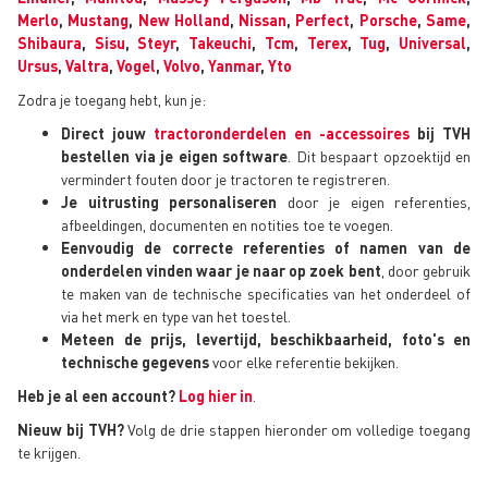
Merlo
,
Mustang
,
New Holland
,
Nissan
,
Perfect
,
Porsche
,
Same
,
Shibaura
,
Sisu
,
Steyr
,
Takeuchi
,
Tcm
,
Terex
,
Tug
,
Universal
,
Ursus
,
Valtra
,
Vogel
,
Volvo
,
Yanmar
,
Yto
Zodra je toegang hebt, kun je:
Direct jouw
tractoronderdelen en -accessoires
bij TVH
bestellen via je eigen software
. Dit bespaart opzoektijd en
vermindert fouten door je tractoren te registreren.
Je uitrusting personaliseren
door je eigen referenties,
afbeeldingen, documenten en notities toe te voegen.
Eenvoudig de correcte referenties of namen van de
onderdelen vinden waar je naar op zoek bent
, door gebruik
te maken van de technische specificaties van het onderdeel of
via het merk en type van het toestel.
Meteen de prijs, levertijd, beschikbaarheid, foto's en
technische gegevens
voor elke referentie bekijken.
Heb je al een account?
Log hier in
.
Nieuw bij TVH?
Volg de drie stappen hieronder om volledige toegang
te krijgen.