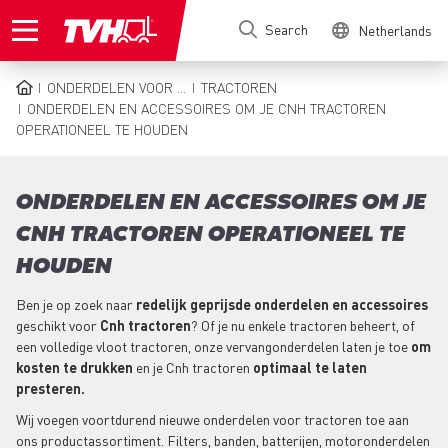
Skip
Search
Netherlands
to
main
content
ONDERDELEN VOOR ...
TRACTOREN
BREADCRUMB
ONDERDELEN EN ACCESSOIRES OM JE CNH TRACTOREN
OPERATIONEEL TE HOUDEN
ONDERDELEN EN ACCESSOIRES OM JE
CNH TRACTOREN OPERATIONEEL TE
HOUDEN
Ben je op zoek naar
redelijk geprijsde onderdelen en accessoires
geschikt voor
Cnh tractoren
? Of je nu enkele tractoren beheert, of
een volledige vloot tractoren, onze vervangonderdelen laten je toe
om
kosten te drukken
en je Cnh tractoren
optimaal te laten
presteren.
Wij voegen voortdurend nieuwe onderdelen voor tractoren toe aan
ons productassortiment. Filters, banden, batterijen, motoronderdelen