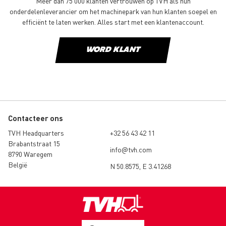
Meer dan 75 000 klanten vertrouwen op TVH als hun
onderdelenleverancier om het machinepark van hun klanten soepel en
efficiënt te laten werken. Alles start met een klantenaccount.
WORD KLANT
Contacteer ons
TVH Headquarters
+32 56 43 42 11
Brabantstraat 15
info@tvh.com
8790 Waregem
België
N 50.8575, E 3.41268