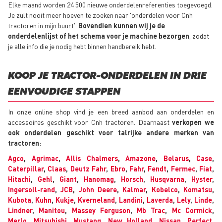
Elke maand worden 24 500 nieuwe onderdelenreferenties toegevoegd.
Je zult nooit meer hoeven te zoeken naar 'onderdelen voor Cnh
tractoren in mijn buurt'.
Bovendien kunnen wij je de
onderdelenlijst of het schema voor je machine bezorgen
, zodat
je alle info die je nodig hebt binnen handbereik hebt.
KOOP JE TRACTOR-ONDERDELEN IN DRIE
EENVOUDIGE STAPPEN
In onze online shop vind je een breed aanbod aan onderdelen en
accessoires geschikt voor Cnh tractoren. Daarnaast
verkopen we
ook onderdelen geschikt voor talrijke andere merken van
tractoren
:
Agco
,
Agrimac
,
Allis Chalmers
,
Amazone
,
Belarus
,
Case
,
Caterpillar
,
Claas
,
Deutz Fahr
,
Ebro
,
Fahr
,
Fendt
,
Fermec
,
Fiat
,
Hitachi
,
Gehl
,
Giant
,
Hanomag
,
Horsch
,
Husqvarna
,
Hyster
,
Ingersoll-rand
,
JCB
,
John Deere
,
Kalmar
,
Kobelco
,
Komatsu
,
Kubota
,
Kuhn
,
Kukje
,
Kverneland
,
Landini
,
Laverda
,
Lely
,
Linde
,
Lindner
,
Manitou
,
Massey Ferguson
,
Mb Trac
,
Mc Cormick
,
Merlo
,
Mitsubishi
,
Mustang
,
New Holland
,
Nissan
,
Perfect
,