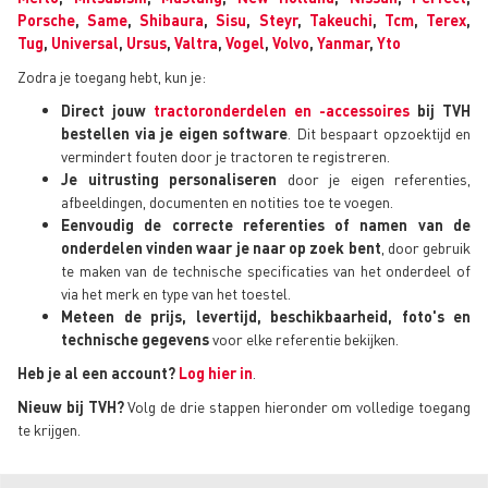
Porsche
,
Same
,
Shibaura
,
Sisu
,
Steyr
,
Takeuchi
,
Tcm
,
Terex
,
Tug
,
Universal
,
Ursus
,
Valtra
,
Vogel
,
Volvo
,
Yanmar
,
Yto
Zodra je toegang hebt, kun je:
Direct jouw
tractoronderdelen en -accessoires
bij TVH
bestellen via je eigen software
. Dit bespaart opzoektijd en
vermindert fouten door je tractoren te registreren.
Je uitrusting personaliseren
door je eigen referenties,
afbeeldingen, documenten en notities toe te voegen.
Eenvoudig de correcte referenties of namen van de
onderdelen vinden waar je naar op zoek bent
, door gebruik
te maken van de technische specificaties van het onderdeel of
via het merk en type van het toestel.
Meteen de prijs, levertijd, beschikbaarheid, foto's en
technische gegevens
voor elke referentie bekijken.
Heb je al een account?
Log hier in
.
Nieuw bij TVH?
Volg de drie stappen hieronder om volledige toegang
te krijgen.