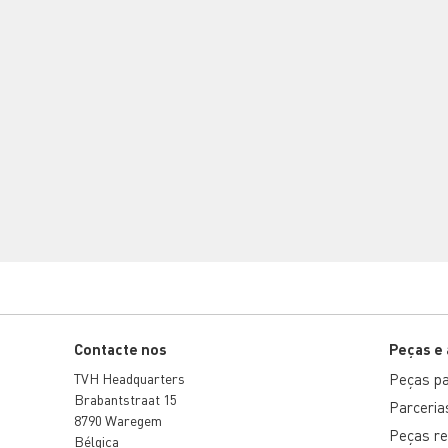
Contacte nos
Peças e
TVH Headquarters
Peças par
Brabantstraat 15
Parceria
8790 Waregem
Peças r
Bélgica