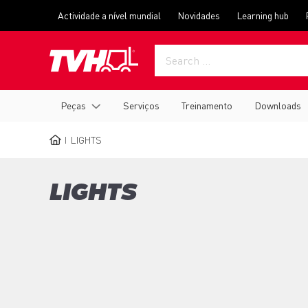
Skip
Top
Actividade a nível mundial
Novidades
Learning hub
to
menu
main
content
Main
Peças
Serviços
Treinamento
Downloads
navigation
LIGHTS
BREADCRUMB
LIGHTS