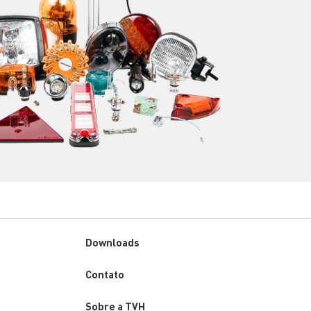
Downloads
Custom
Contato
menu
Sobre a TVH