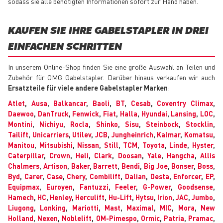
sodass sie alle benötigten Informationen sofort zur Hand haben.
KAUFEN SIE IHRE GABELSTAPLER IN DREI
EINFACHEN SCHRITTEN
In unserem Online-Shop finden Sie eine große Auswahl an Teilen und
Zubehör für OMG Gabelstapler. Darüber hinaus verkaufen wir auch
Ersatzteile für viele andere Gabelstapler Marken
:
Atlet
,
Ausa
,
Balkancar
,
Baoli
,
BT
,
Cesab
,
Coventry Climax
,
Daewoo
,
DanTruck
,
Fenwick
,
Fiat
,
Halla
,
Hyundai
,
Lansing
,
LOC
,
Montini
,
Nichiyu
,
Rocla
,
Shinko
,
Sisu
,
Steinbock
,
Stocklin
,
Tailift
,
Unicarriers
,
Utilev
,
JCB
,
Jungheinrich
,
Kalmar
,
Komatsu
,
Manitou
,
Mitsubishi
,
Nissan
,
Still
,
TCM
,
Toyota
,
Linde
,
Hyster
,
Caterpillar
,
Crown
,
Heli
,
Clark
,
Doosan
,
Yale
,
Hangcha
,
Allis
Chalmers
,
Artison
,
Baker
,
Barrett
,
Bendi
,
Big Joe
,
Bonser
,
Boss
,
Byd
,
Carer
,
Case
,
Chery
,
Combilift
,
Dalian
,
Desta
,
Enforcer
,
EP
,
Equipmax
,
Euroyen
,
Fantuzzi
,
Feeler
,
G-Power
,
Goodsense
,
Hamech
,
HC
,
Henley
,
Herculift
,
Hu-Lift
,
Hytsu
,
Irion
,
JAC
,
Jumbo
,
Liugong
,
Lonking
,
Mariotti
,
Mast
,
Maximal
,
MIC
,
Mora
,
New
Holland
,
Nexen
,
Noblelift
,
OM-Pimespo
,
Ormic
,
Patria
,
Pramac
,