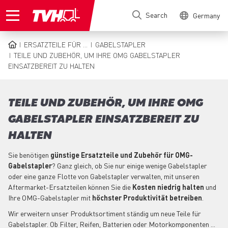
Skip
Search
Germany
to
main
content
ERSATZTEILE FÜR ...
GABELSTAPLER
BREADCRUMB
TEILE UND ZUBEHÖR, UM IHRE OMG GABELSTAPLER
EINSATZBEREIT ZU HALTEN
TEILE UND ZUBEHÖR, UM IHRE OMG
GABELSTAPLER EINSATZBEREIT ZU
HALTEN
Sie benötigen
günstige Ersatzteile und Zubehör für OMG-
Gabelstapler
? Ganz gleich, ob Sie nur einige wenige Gabelstapler
oder eine ganze Flotte von Gabelstapler verwalten, mit unseren
Aftermarket-Ersatzteilen können Sie die
Kosten niedrig halten
und
Ihre OMG-Gabelstapler mit
höchster Produktivität betreiben
.
Wir erweitern unser Produktsortiment ständig um neue Teile für
Gabelstapler. Ob Filter, Reifen, Batterien oder Motorkomponenten ...