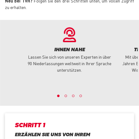
Neu bei TVH?
Folgen sie den drei Schritten unten, um vollen Zugriff
zu erhalten.
IHNEN NAHE
T
Lassen Sie sich von unseren Experten in über
Mit übe
90 Niederlassungen weltweit in Ihrer Sprache
Jahren E
unterstützen.
Wis
SCHRITT 1
ERZÄHLEN SIE UNS VON IHREM