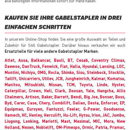
alle benötigten Informationen sofort zur Hand haben.
KAUFEN SIE IHRE GABELSTAPLER IN DREI
EINFACHEN SCHRITTEN
In unserem Online-Shop finden Sie eine große Auswahl an Teilen und
Zubehör für Still Gabelstapler. Darüber hinaus verkaufen wir auch
Ersatzteile für viele andere Gabelstapler Marken
:
Atlet
,
Ausa
,
Balkancar
,
Baoli
,
BT
,
Cesab
,
Coventry Climax
,
Daewoo
,
DanTruck
,
Fenwick
,
Fiat
,
Halla
,
Hyundai
,
Lansing
,
LOC
,
Montini
,
Nichiyu
,
OMG
,
Rocla
,
Shinko
,
Sisu
,
Steinbock
,
Stocklin
,
Tailift
,
Unicarriers
,
Utilev
,
JCB
,
Jungheinrich
,
Kalmar
,
Komatsu
,
Manitou
,
Mitsubishi
,
Nissan
,
TCM
,
Toyota
,
Linde
,
Hyster
,
Caterpillar
,
Crown
,
Heli
,
Clark
,
Doosan
,
Yale
,
Hangcha
,
Allis
Chalmers
,
Artison
,
Baker
,
Barrett
,
Bendi
,
Big Joe
,
Bonser
,
Boss
,
Byd
,
Carer
,
Case
,
Chery
,
Combilift
,
Dalian
,
Desta
,
Enforcer
,
EP
,
Equipmax
,
Euroyen
,
Fantuzzi
,
Feeler
,
G-Power
,
Goodsense
,
Hamech
,
HC
,
Henley
,
Herculift
,
Hu-Lift
,
Hytsu
,
Irion
,
JAC
,
Jumbo
,
Liugong
,
Lonking
,
Mariotti
,
Mast
,
Maximal
,
MIC
,
Mora
,
New
Holland
,
Nexen
,
Noblelift
,
OM-Pimespo
,
Ormic
,
Patria
,
Pramac
,