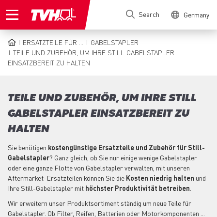
Skip
Search
Germany
to
main
content
ERSATZTEILE FÜR ...
GABELSTAPLER
BREADCRUMB
TEILE UND ZUBEHÖR, UM IHRE STILL GABELSTAPLER
EINSATZBEREIT ZU HALTEN
TEILE UND ZUBEHÖR, UM IHRE STILL
GABELSTAPLER EINSATZBEREIT ZU
HALTEN
Sie benötigen
kostengünstige Ersatzteile und Zubehör für Still-
Gabelstapler
? Ganz gleich, ob Sie nur einige wenige Gabelstapler
oder eine ganze Flotte von Gabelstapler verwalten, mit unseren
Aftermarket-Ersatzteilen können Sie die
Kosten niedrig halten
und
Ihre Still-Gabelstapler mit
höchster Produktivität betreiben
.
Wir erweitern unser Produktsortiment ständig um neue Teile für
Gabelstapler. Ob Filter, Reifen, Batterien oder Motorkomponenten ...