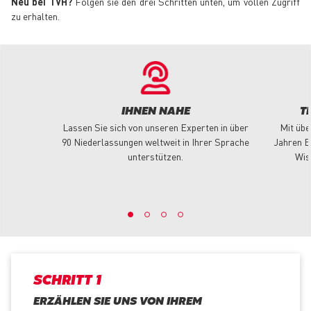
Neu bei TVH?
Folgen sie den drei Schritten unten, um vollen Zugriff
zu erhalten.
IHNEN NAHE
T
Lassen Sie sich von unseren Experten in über
Mit übe
90 Niederlassungen weltweit in Ihrer Sprache
Jahren E
unterstützen.
Wis
SCHRITT 1
ERZÄHLEN SIE UNS VON IHREM