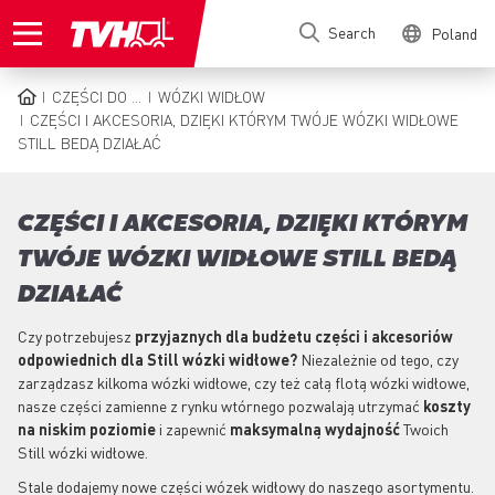
Skip
Search
Poland
to
main
content
CZĘŚCI DO ...
WÓZKI WIDŁOW
BREADCRUMB
CZĘŚCI I AKCESORIA, DZIĘKI KTÓRYM TWÓJE WÓZKI WIDŁOWE
STILL BEDĄ DZIAŁAĆ
CZĘŚCI I AKCESORIA, DZIĘKI KTÓRYM
TWÓJE WÓZKI WIDŁOWE STILL BEDĄ
DZIAŁAĆ
Czy potrzebujesz
przyjaznych dla budżetu części i akcesoriów
odpowiednich dla Still wózki widłowe?
Niezależnie od tego, czy
zarządzasz kilkoma wózki widłowe, czy też całą flotą wózki widłowe,
nasze części zamienne z rynku wtórnego pozwalają utrzymać
koszty
na niskim poziomie
i zapewnić
maksymalną wydajność
Twoich
Still wózki widłowe.
Stale dodajemy nowe części wózek widłowy do naszego asortymentu.