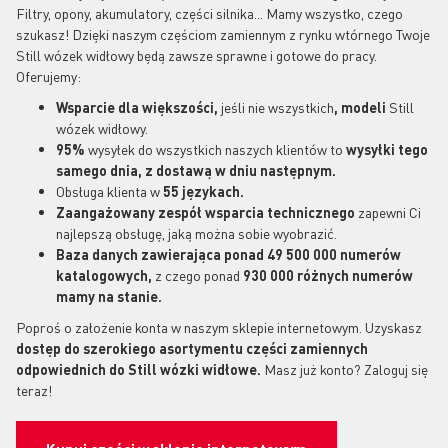
Filtry, opony, akumulatory, części silnika... Mamy wszystko, czego
szukasz! Dzięki naszym częściom zamiennym z rynku wtórnego Twoje
Still wózek widłowy będą zawsze sprawne i gotowe do pracy.
Oferujemy:
Wsparcie dla większości,
jeśli nie wszystkich
, modeli
Still
wózek widłowy.
95%
wysyłek do wszystkich naszych klientów to
wysyłki tego
samego dnia, z dostawą w dniu następnym.
Obsługa klienta w
55 językach.
Zaangażowany zespół wsparcia technicznego
zapewni Ci
najlepszą obsługę, jaką można sobie wyobrazić.
Baza danych zawierająca ponad 49 500 000 numerów
katalogowych,
z czego ponad
930 000 różnych numerów
mamy na stanie.
Poproś o założenie konta w naszym sklepie internetowym. Uzyskasz
dostęp do szerokiego asortymentu części zamiennych
odpowiednich do Still
wózki widłowe.
Masz już konto? Zaloguj się
teraz!