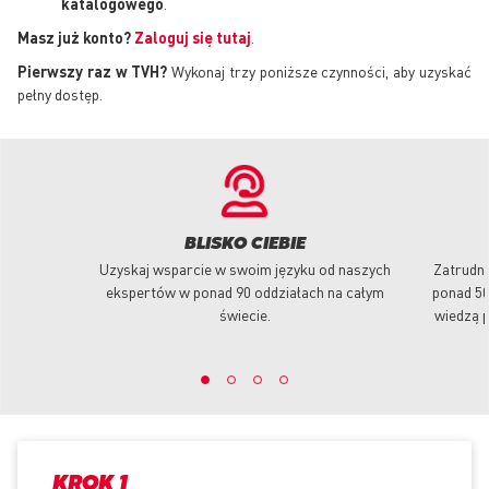
katalogowego
.
Masz już konto?
Zaloguj się tutaj
.
Pierwszy raz w TVH?
Wykonaj trzy poniższe czynności, aby uzyskać
pełny dostęp.
BLISKO CIEBIE
Uzyskaj wsparcie w swoim języku od naszych
Zatrudni
ekspertów w ponad 90 oddziałach na całym
ponad 50
świecie.
wiedzą p
KROK 1