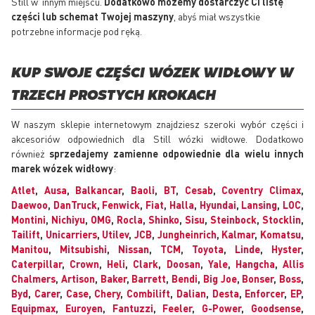
Still w' innym miejscu.
Dodatkowo możemy dostarczyć Ci listę
części lub schemat Twojej maszyny
, abyś miał wszystkie
potrzebne informacje pod ręką.
KUP SWOJE CZĘŚCI WÓZEK WIDŁOWY W
TRZECH PROSTYCH KROKACH
W naszym sklepie internetowym znajdziesz szeroki wybór części i
akcesoriów odpowiednich dla Still wózki widłowe. Dodatkowo
również
sprzedajemy zamienne odpowiednie dla wielu innych
marek wózek widłowy
:
Atlet
,
Ausa
,
Balkancar
,
Baoli
,
BT
,
Cesab
,
Coventry Climax
,
Daewoo
,
DanTruck
,
Fenwick
,
Fiat
,
Halla
,
Hyundai
,
Lansing
,
LOC
,
Montini
,
Nichiyu
,
OMG
,
Rocla
,
Shinko
,
Sisu
,
Steinbock
,
Stocklin
,
Tailift
,
Unicarriers
,
Utilev
,
JCB
,
Jungheinrich
,
Kalmar
,
Komatsu
,
Manitou
,
Mitsubishi
,
Nissan
,
TCM
,
Toyota
,
Linde
,
Hyster
,
Caterpillar
,
Crown
,
Heli
,
Clark
,
Doosan
,
Yale
,
Hangcha
,
Allis
Chalmers
,
Artison
,
Baker
,
Barrett
,
Bendi
,
Big Joe
,
Bonser
,
Boss
,
Byd
,
Carer
,
Case
,
Chery
,
Combilift
,
Dalian
,
Desta
,
Enforcer
,
EP
,
Equipmax
,
Euroyen
,
Fantuzzi
,
Feeler
,
G-Power
,
Goodsense
,