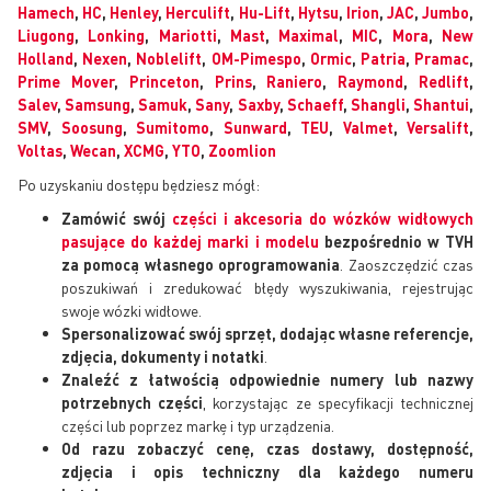
Hamech
,
HC
,
Henley
,
Herculift
,
Hu-Lift
,
Hytsu
,
Irion
,
JAC
,
Jumbo
,
Liugong
,
Lonking
,
Mariotti
,
Mast
,
Maximal
,
MIC
,
Mora
,
New
Holland
,
Nexen
,
Noblelift
,
OM-Pimespo
,
Ormic
,
Patria
,
Pramac
,
Prime Mover
,
Princeton
,
Prins
,
Raniero
,
Raymond
,
Redlift
,
Salev
,
Samsung
,
Samuk
,
Sany
,
Saxby
,
Schaeff
,
Shangli
,
Shantui
,
SMV
,
Soosung
,
Sumitomo
,
Sunward
,
TEU
,
Valmet
,
Versalift
,
Voltas
,
Wecan
,
XCMG
,
YTO
,
Zoomlion
Po uzyskaniu dostępu będziesz mógł:
Zamówić swój
części i akcesoria do wózków widłowych
pasujące do każdej marki i modelu
bezpośrednio w TVH
za pomocą własnego oprogramowania
. Zaoszczędzić czas
poszukiwań i zredukować błędy wyszukiwania, rejestrując
swoje wózki widłowe.
Spersonalizować swój sprzęt, dodając własne referencje,
zdjęcia, dokumenty i notatki
.
Znaleźć z łatwością odpowiednie numery lub nazwy
potrzebnych części
, korzystając ze specyfikacji technicznej
części lub poprzez markę i typ urządzenia.
Od razu zobaczyć cenę, czas dostawy, dostępność,
zdjęcia i opis techniczny dla każdego numeru