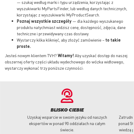
— szukaj według marki i typu urządzenia, korzystając z
wyszukiwarki MyPartsFinder, lub według danych technicznych,
korzystając z wyszukiwarki MyProductSearch.
Poznaj wszystkie szczegóły
— dla każdego wyszukanego
produktu natychmiast widzisz cenę, dostępność, zdjęcia, dane
techniczne i przewidywany czas dostawy.
Wystarczy kilka kliknięć, aby złożyć zamówienie –
to takie
proste.
Jesteś nowym klientem TVH?
Witamy!
Aby uzyskać dostęp do naszej
obszernej oferty części układu wydechowego do wózka widłowego,
wystarczy wykonać trzy poniższe czynności:
BLISKO CIEBIE
Uzyskaj wsparcie w swoim języku od naszych
Zatrudni
ekspertów w ponad 90 oddziałach na całym
ponad 50
świecie.
wiedzą p