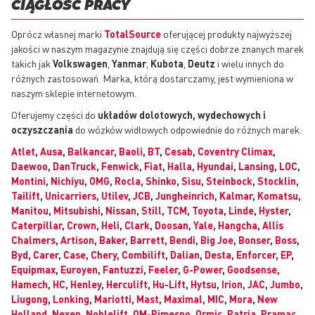
CIĄGŁOŚĆ PRACY
Oprócz własnej marki
TotalSource
oferującej produkty najwyższej
jakości w naszym magazynie znajdują się części dobrze znanych marek
takich jak
Volkswagen
,
Yanmar
,
Kubota
,
Deutz
i wielu innych do
różnych zastosowań. Marka, którą dostarczamy, jest wymieniona w
naszym sklepie internetowym.
Oferujemy części do
układów dolotowych, wydechowych i
oczyszczania
do
wózków widłowych odpowiednie do różnych marek:
Atlet
,
Ausa
,
Balkancar
,
Baoli
,
BT
,
Cesab
,
Coventry Climax
,
Daewoo
,
DanTruck
,
Fenwick
,
Fiat
,
Halla
,
Hyundai
,
Lansing
,
LOC
,
Montini
,
Nichiyu
,
OMG
,
Rocla
,
Shinko
,
Sisu
,
Steinbock
,
Stocklin
,
Tailift
,
Unicarriers
,
Utilev
,
JCB
,
Jungheinrich
,
Kalmar
,
Komatsu
,
Manitou
,
Mitsubishi
,
Nissan
,
Still
,
TCM
,
Toyota
,
Linde
,
Hyster
,
Caterpillar
,
Crown
,
Heli
,
Clark
,
Doosan
,
Yale
,
Hangcha
,
Allis
Chalmers
,
Artison
,
Baker
,
Barrett
,
Bendi
,
Big Joe
,
Bonser
,
Boss
,
Byd
,
Carer
,
Case
,
Chery
,
Combilift
,
Dalian
,
Desta
,
Enforcer
,
EP
,
Equipmax
,
Euroyen
,
Fantuzzi
,
Feeler
,
G-Power
,
Goodsense
,
Hamech
,
HC
,
Henley
,
Herculift
,
Hu-Lift
,
Hytsu
,
Irion
,
JAC
,
Jumbo
,
Liugong
,
Lonking
,
Mariotti
,
Mast
,
Maximal
,
MIC
,
Mora
,
New
Holland
,
Nexen
,
Noblelift
,
OM-Pimespo
,
Ormic
,
Patria
,
Pramac
,