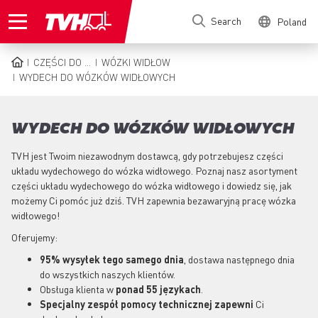
Skip
Search
Poland
to
main
content
CZĘŚCI DO ...
WÓZKI WIDŁOW
BREADCRUMB
WYDECH DO WÓZKÓW WIDŁOWYCH
WYDECH DO WÓZKÓW WIDŁOWYCH
TVH jest Twoim niezawodnym dostawcą, gdy potrzebujesz części
układu wydechowego do wózka widłowego. Poznaj nasz asortyment
części układu wydechowego do wózka widłowego i dowiedz się, jak
możemy Ci pomóc już dziś. TVH zapewnia bezawaryjną pracę wózka
widłowego!
Oferujemy:
95% wysyłek tego samego dnia
, dostawa następnego dnia
do wszystkich naszych klientów.
Obsługa klienta w
ponad 55 językach
.
Specjalny zespół pomocy technicznej zapewni
Ci