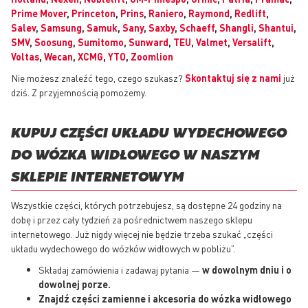
Prime Mover
,
Princeton
,
Prins
,
Raniero
,
Raymond
,
Redlift
,
Salev
,
Samsung
,
Samuk
,
Sany
,
Saxby
,
Schaeff
,
Shangli
,
Shantui
,
SMV
,
Soosung
,
Sumitomo
,
Sunward
,
TEU
,
Valmet
,
Versalift
,
Voltas
,
Wecan
,
XCMG
,
YTO
,
Zoomlion
Nie możesz znaleźć tego, czego szukasz?
Skontaktuj się z nami
już
dziś. Z przyjemnością pomożemy.
KUPUJ CZĘŚCI UKŁADU WYDECHOWEGO
DO WÓZKA WIDŁOWEGO W NASZYM
SKLEPIE INTERNETOWYM
Wszystkie części, których potrzebujesz, są dostępne 24 godziny na
dobę i przez cały tydzień za pośrednictwem naszego sklepu
internetowego. Już nigdy więcej nie będzie trzeba szukać „części
układu wydechowego do wózków widłowych w pobliżu”.
Składaj zamówienia i zadawaj pytania —
w dowolnym dniu i o
dowolnej porze.
Znajdź części zamienne i akcesoria do wózka widłowego