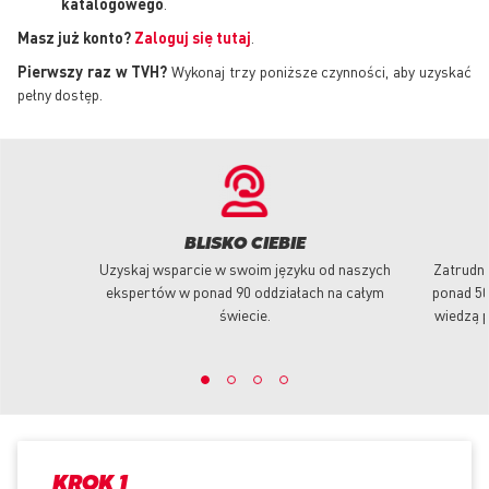
katalogowego
.
Masz już konto?
Zaloguj się tutaj
.
Pierwszy raz w TVH?
Wykonaj trzy poniższe czynności, aby uzyskać
pełny dostęp.
BLISKO CIEBIE
Uzyskaj wsparcie w swoim języku od naszych
Zatrudni
ekspertów w ponad 90 oddziałach na całym
ponad 50
świecie.
wiedzą p
KROK 1