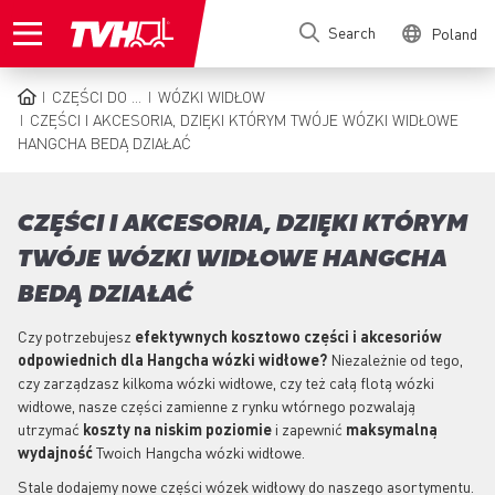
Skip
Search
Poland
to
main
content
CZĘŚCI DO ...
WÓZKI WIDŁOW
BREADCRUMB
CZĘŚCI I AKCESORIA, DZIĘKI KTÓRYM TWÓJE WÓZKI WIDŁOWE
HANGCHA BEDĄ DZIAŁAĆ
CZĘŚCI I AKCESORIA, DZIĘKI KTÓRYM
TWÓJE WÓZKI WIDŁOWE HANGCHA
BEDĄ DZIAŁAĆ
Czy potrzebujesz
efektywnych kosztowo części i akcesoriów
odpowiednich dla Hangcha wózki widłowe?
Niezależnie od tego,
czy zarządzasz kilkoma wózki widłowe, czy też całą flotą wózki
widłowe, nasze części zamienne z rynku wtórnego pozwalają
utrzymać
koszty na niskim poziomie
i zapewnić
maksymalną
wydajność
Twoich Hangcha wózki widłowe.
Stale dodajemy nowe części wózek widłowy do naszego asortymentu.