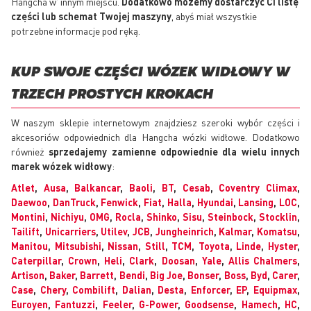
Hangcha w' innym miejscu.
Dodatkowo możemy dostarczyć Ci listę
części lub schemat Twojej maszyny
, abyś miał wszystkie
potrzebne informacje pod ręką.
KUP SWOJE CZĘŚCI WÓZEK WIDŁOWY W
TRZECH PROSTYCH KROKACH
W naszym sklepie internetowym znajdziesz szeroki wybór części i
akcesoriów odpowiednich dla Hangcha wózki widłowe. Dodatkowo
również
sprzedajemy zamienne odpowiednie dla wielu innych
marek wózek widłowy
:
Atlet
,
Ausa
,
Balkancar
,
Baoli
,
BT
,
Cesab
,
Coventry Climax
,
Daewoo
,
DanTruck
,
Fenwick
,
Fiat
,
Halla
,
Hyundai
,
Lansing
,
LOC
,
Montini
,
Nichiyu
,
OMG
,
Rocla
,
Shinko
,
Sisu
,
Steinbock
,
Stocklin
,
Tailift
,
Unicarriers
,
Utilev
,
JCB
,
Jungheinrich
,
Kalmar
,
Komatsu
,
Manitou
,
Mitsubishi
,
Nissan
,
Still
,
TCM
,
Toyota
,
Linde
,
Hyster
,
Caterpillar
,
Crown
,
Heli
,
Clark
,
Doosan
,
Yale
,
Allis Chalmers
,
Artison
,
Baker
,
Barrett
,
Bendi
,
Big Joe
,
Bonser
,
Boss
,
Byd
,
Carer
,
Case
,
Chery
,
Combilift
,
Dalian
,
Desta
,
Enforcer
,
EP
,
Equipmax
,
Euroyen
,
Fantuzzi
,
Feeler
,
G-Power
,
Goodsense
,
Hamech
,
HC
,