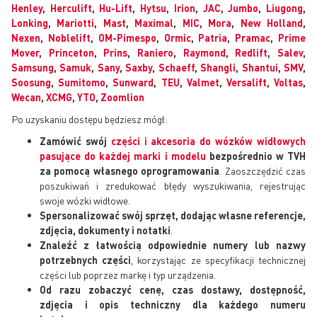
Henley
,
Herculift
,
Hu-Lift
,
Hytsu
,
Irion
,
JAC
,
Jumbo
,
Liugong
,
Lonking
,
Mariotti
,
Mast
,
Maximal
,
MIC
,
Mora
,
New Holland
,
Nexen
,
Noblelift
,
OM-Pimespo
,
Ormic
,
Patria
,
Pramac
,
Prime
Mover
,
Princeton
,
Prins
,
Raniero
,
Raymond
,
Redlift
,
Salev
,
Samsung
,
Samuk
,
Sany
,
Saxby
,
Schaeff
,
Shangli
,
Shantui
,
SMV
,
Soosung
,
Sumitomo
,
Sunward
,
TEU
,
Valmet
,
Versalift
,
Voltas
,
Wecan
,
XCMG
,
YTO
,
Zoomlion
Po uzyskaniu dostępu będziesz mógł:
Zamówić swój
części i akcesoria do wózków widłowych
pasujące do każdej marki i modelu
bezpośrednio w TVH
za pomocą własnego oprogramowania
. Zaoszczędzić czas
poszukiwań i zredukować błędy wyszukiwania, rejestrując
swoje wózki widłowe.
Spersonalizować swój sprzęt, dodając własne referencje,
zdjęcia, dokumenty i notatki
.
Znaleźć z łatwością odpowiednie numery lub nazwy
potrzebnych części
, korzystając ze specyfikacji technicznej
części lub poprzez markę i typ urządzenia.
Od razu zobaczyć cenę, czas dostawy, dostępność,
zdjęcia i opis techniczny dla każdego numeru