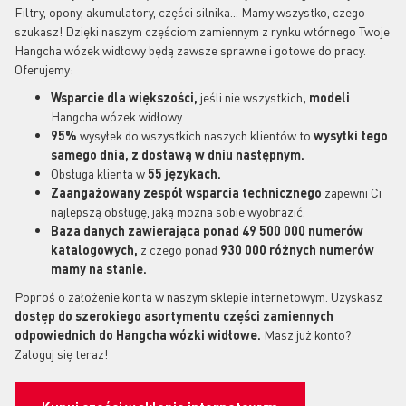
Filtry, opony, akumulatory, części silnika... Mamy wszystko, czego
szukasz! Dzięki naszym częściom zamiennym z rynku wtórnego Twoje
Hangcha wózek widłowy będą zawsze sprawne i gotowe do pracy.
Oferujemy:
Wsparcie dla większości,
jeśli nie wszystkich
, modeli
Hangcha wózek widłowy.
95%
wysyłek do wszystkich naszych klientów to
wysyłki tego
samego dnia, z dostawą w dniu następnym.
Obsługa klienta w
55 językach.
Zaangażowany zespół wsparcia technicznego
zapewni Ci
najlepszą obsługę, jaką można sobie wyobrazić.
Baza danych zawierająca ponad 49 500 000 numerów
katalogowych,
z czego ponad
930 000 różnych numerów
mamy na stanie.
Poproś o założenie konta w naszym sklepie internetowym. Uzyskasz
dostęp do szerokiego asortymentu części zamiennych
odpowiednich do Hangcha
wózki widłowe.
Masz już konto?
Zaloguj się teraz!