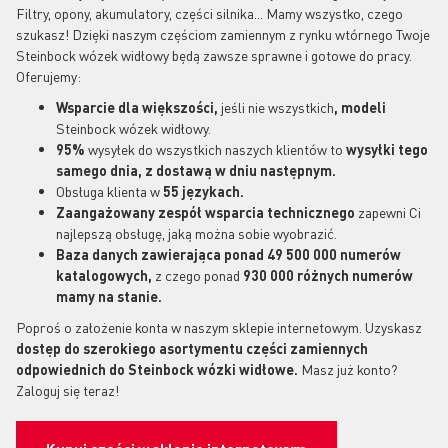
Filtry, opony, akumulatory, części silnika... Mamy wszystko, czego
szukasz! Dzięki naszym częściom zamiennym z rynku wtórnego Twoje
Steinbock wózek widłowy będą zawsze sprawne i gotowe do pracy.
Oferujemy:
Wsparcie dla większości,
jeśli nie wszystkich
, modeli
Steinbock wózek widłowy.
95%
wysyłek do wszystkich naszych klientów to
wysyłki tego
samego dnia, z dostawą w dniu następnym.
Obsługa klienta w
55 językach.
Zaangażowany zespół wsparcia technicznego
zapewni Ci
najlepszą obsługę, jaką można sobie wyobrazić.
Baza danych zawierająca ponad 49 500 000 numerów
katalogowych,
z czego ponad
930 000 różnych numerów
mamy na stanie.
Poproś o założenie konta w naszym sklepie internetowym. Uzyskasz
dostęp do szerokiego asortymentu części zamiennych
odpowiednich do Steinbock
wózki widłowe.
Masz już konto?
Zaloguj się teraz!