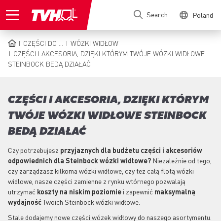
Skip
Search
Poland
to
main
content
CZĘŚCI DO ...
WÓZKI WIDŁOW
BREADCRUMB
CZĘŚCI I AKCESORIA, DZIĘKI KTÓRYM TWÓJE WÓZKI WIDŁOWE
STEINBOCK BEDĄ DZIAŁAĆ
CZĘŚCI I AKCESORIA, DZIĘKI KTÓRYM
TWÓJE WÓZKI WIDŁOWE STEINBOCK
BEDĄ DZIAŁAĆ
Czy potrzebujesz
przyjaznych dla budżetu części i akcesoriów
odpowiednich dla Steinbock wózki widłowe?
Niezależnie od tego,
czy zarządzasz kilkoma wózki widłowe, czy też całą flotą wózki
widłowe, nasze części zamienne z rynku wtórnego pozwalają
utrzymać
koszty na niskim poziomie
i zapewnić
maksymalną
wydajność
Twoich Steinbock wózki widłowe.
Stale dodajemy nowe części wózek widłowy do naszego asortymentu.