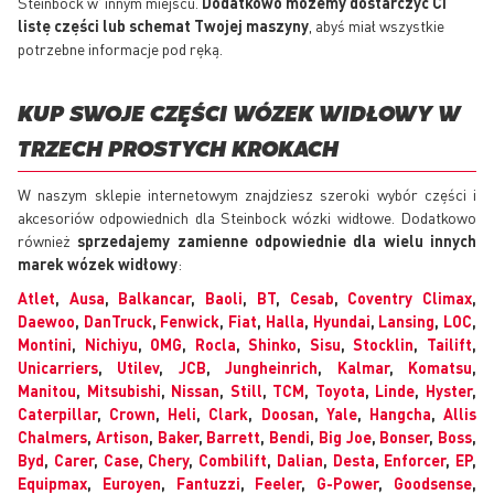
Steinbock w' innym miejscu.
Dodatkowo możemy dostarczyć Ci
listę części lub schemat Twojej maszyny
, abyś miał wszystkie
potrzebne informacje pod ręką.
KUP SWOJE CZĘŚCI WÓZEK WIDŁOWY W
TRZECH PROSTYCH KROKACH
W naszym sklepie internetowym znajdziesz szeroki wybór części i
akcesoriów odpowiednich dla Steinbock wózki widłowe. Dodatkowo
również
sprzedajemy zamienne odpowiednie dla wielu innych
marek wózek widłowy
:
Atlet
,
Ausa
,
Balkancar
,
Baoli
,
BT
,
Cesab
,
Coventry Climax
,
Daewoo
,
DanTruck
,
Fenwick
,
Fiat
,
Halla
,
Hyundai
,
Lansing
,
LOC
,
Montini
,
Nichiyu
,
OMG
,
Rocla
,
Shinko
,
Sisu
,
Stocklin
,
Tailift
,
Unicarriers
,
Utilev
,
JCB
,
Jungheinrich
,
Kalmar
,
Komatsu
,
Manitou
,
Mitsubishi
,
Nissan
,
Still
,
TCM
,
Toyota
,
Linde
,
Hyster
,
Caterpillar
,
Crown
,
Heli
,
Clark
,
Doosan
,
Yale
,
Hangcha
,
Allis
Chalmers
,
Artison
,
Baker
,
Barrett
,
Bendi
,
Big Joe
,
Bonser
,
Boss
,
Byd
,
Carer
,
Case
,
Chery
,
Combilift
,
Dalian
,
Desta
,
Enforcer
,
EP
,
Equipmax
,
Euroyen
,
Fantuzzi
,
Feeler
,
G-Power
,
Goodsense
,