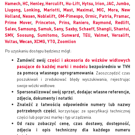
Hamech
,
HC
,
Henley
,
Herculift
,
Hu-Lift
,
Hytsu
,
Irion
,
JAC
,
Jumbo
,
Liugong
,
Lonking
,
Mariotti
,
Mast
,
Maximal
,
MIC
,
Mora
,
New
Holland
,
Nexen
,
Noblelift
,
OM-Pimespo
,
Ormic
,
Patria
,
Pramac
,
Prime Mover
,
Princeton
,
Prins
,
Raniero
,
Raymond
,
Redlift
,
Salev
,
Samsung
,
Samuk
,
Sany
,
Saxby
,
Schaeff
,
Shangli
,
Shantui
,
SMV
,
Soosung
,
Sumitomo
,
Sunward
,
TEU
,
Valmet
,
Versalift
,
Voltas
,
Wecan
,
XCMG
,
YTO
,
Zoomlion
Po uzyskaniu dostępu będziesz mógł:
Zamówić swój
części i akcesoria do wózków widłowych
pasujące do każdej marki i modelu
bezpośrednio w TVH
za pomocą własnego oprogramowania
. Zaoszczędzić czas
poszukiwań i zredukować błędy wyszukiwania, rejestrując
swoje wózki widłowe.
Spersonalizować swój sprzęt, dodając własne referencje,
zdjęcia, dokumenty i notatki
.
Znaleźć z łatwością odpowiednie numery lub nazwy
potrzebnych części
, korzystając ze specyfikacji technicznej
części lub poprzez markę i typ urządzenia.
Od razu zobaczyć cenę, czas dostawy, dostępność,
zdjęcia i opis techniczny dla każdego numeru