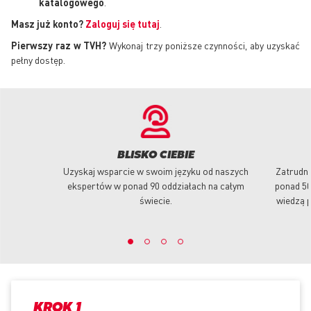
katalogowego
.
Masz już konto?
Zaloguj się tutaj
.
Pierwszy raz w TVH?
Wykonaj trzy poniższe czynności, aby uzyskać
pełny dostęp.
BLISKO CIEBIE
Uzyskaj wsparcie w swoim języku od naszych
Zatrudni
ekspertów w ponad 90 oddziałach na całym
ponad 50
świecie.
wiedzą p
KROK 1