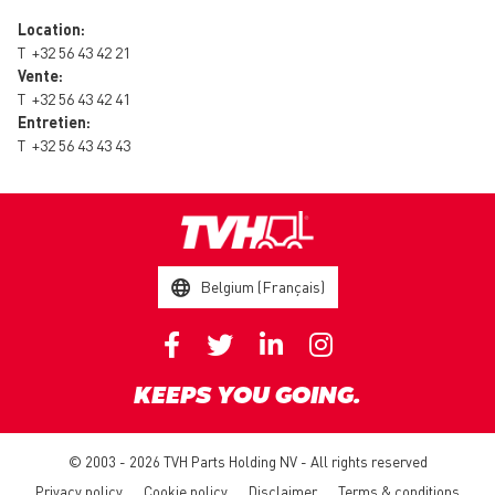
Location:
T
+32 56 43 42 21
Vente:
T
+32 56 43 42 41
Entretien:
T
+32 56 43 43 43
Belgium (Français)
KEEPS YOU GOING.
© 2003 - 2026 TVH Parts Holding NV - All rights reserved
Privacy policy
Cookie policy
Disclaimer
Terms & conditions