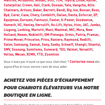
Manitou
,
Mitsubishi
,
Nissan
,
Still
,
TCM
,
Toyota
,
Linde
,
Hyster
,
Caterpillar
,
Crown
,
Heli
,
Clark
,
Doosan
,
Yale
,
Hangcha
,
Allis
Chalmers
,
Artison
,
Baker
,
Barrett
,
Bendi
,
Big Joe
,
Bonser
,
Boss
,
Byd
,
Carer
,
Case
,
Chery
,
Combilift
,
Dalian
,
Desta
,
Enforcer
,
EP
,
Equipmax
,
Euroyen
,
Fantuzzi
,
Feeler
,
G-Power
,
Goodsense
,
Hamech
,
HC
,
Henley
,
Herculift
,
Hu-Lift
,
Hytsu
,
Irion
,
JAC
,
Jumbo
,
Liugong
,
Lonking
,
Mariotti
,
Mast
,
Maximal
,
MIC
,
Mora
,
New
Holland
,
Nexen
,
Noblelift
,
OM-Pimespo
,
Ormic
,
Patria
,
Pramac
,
Prime Mover
,
Princeton
,
Prins
,
Raniero
,
Raymond
,
Redlift
,
Salev
,
Samsung
,
Samuk
,
Sany
,
Saxby
,
Schaeff
,
Shangli
,
Shantui
,
SMV
,
Soosung
,
Sumitomo
,
Sunward
,
TEU
,
Valmet
,
Versalift
,
Voltas
,
Wecan
,
XCMG
,
YTO
,
Zoomlion
Vous n'avez pas trouvé ce que vous cherchiez ?
Contactez-nous
dès
aujourd'hui et nous serons ravis de vous aider.
ACHETEZ VOS PIÈCES D'ÉCHAPPEMENT
POUR CHARIOTS ÉLÉVATEURS VIA NOTRE
BOUTIQUE EN LIGNE.
Toutes les pièces dont vous avez besoin sont disponibles en ligne,