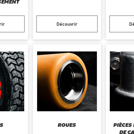
SEMENT
rir
Découvrir
Dé
S
ROUES
PIÈCES
DE C