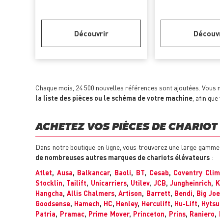
Découvrir
Découv
Chaque mois, 24 500 nouvelles références sont ajoutées. Vous n
la liste des pièces ou le schéma de votre machine
, afin qu
ACHETEZ VOS PIÈCES DE CHARIOT 
Dans notre boutique en ligne, vous trouverez une large gamme
de nombreuses autres marques de chariots élévateurs
:
Atlet
,
Ausa
,
Balkancar
,
Baoli
,
BT
,
Cesab
,
Coventry Cli
Stocklin
,
Tailift
,
Unicarriers
,
Utilev
,
JCB
,
Jungheinrich
,
K
Hangcha
,
Allis Chalmers
,
Artison
,
Barrett
,
Bendi
,
Big Joe
Goodsense
,
Hamech
,
HC
,
Henley
,
Herculift
,
Hu-Lift
,
Hytsu
Patria
,
Pramac
,
Prime Mover
,
Princeton
,
Prins
,
Raniero
,