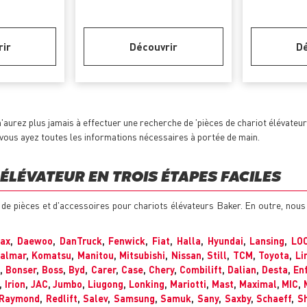
rir
Découvrir
Dé
'aurez plus jamais à effectuer une recherche de 'pièces de chariot élévateu
e vous ayez toutes les informations nécessaires à portée de main.
ÉLÉVATEUR EN TROIS ÉTAPES FACILES
 de pièces et d'accessoires pour chariots élévateurs Baker. En outre, no
max
,
Daewoo
,
DanTruck
,
Fenwick
,
Fiat
,
Halla
,
Hyundai
,
Lansing
,
LO
almar
,
Komatsu
,
Manitou
,
Mitsubishi
,
Nissan
,
Still
,
TCM
,
Toyota
,
Li
,
Bonser
,
Boss
,
Byd
,
Carer
,
Case
,
Chery
,
Combilift
,
Dalian
,
Desta
,
En
,
Irion
,
JAC
,
Jumbo
,
Liugong
,
Lonking
,
Mariotti
,
Mast
,
Maximal
,
MIC
,
Raymond
,
Redlift
,
Salev
,
Samsung
,
Samuk
,
Sany
,
Saxby
,
Schaeff
,
Sh