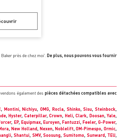
couvrir
r Baker près de chez moi'.
De plus, nous pouvons vous fournir
us vendons également des
pièces détachées compatibles avec
C
,
Montini
,
Nichiyu
,
OMG
,
Rocla
,
Shinko
,
Sisu
,
Steinbock
,
nde
,
Hyster
,
Caterpillar
,
Crown
,
Heli
,
Clark
,
Doosan
,
Yale
,
forcer
,
EP
,
Equipmax
,
Euroyen
,
Fantuzzi
,
Feeler
,
G-Power
,
Mora
,
New Holland
,
Nexen
,
Noblelift
,
OM-Pimespo
,
Ormic
,
angli
,
Shantui
,
SMV
,
Soosung
,
Sumitomo
,
Sunward
,
TEU
,