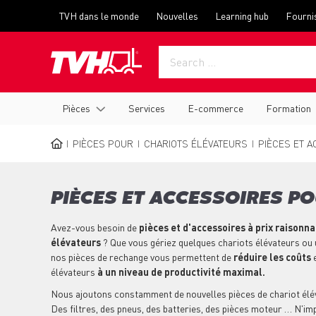
Skip
Top
TVH dans le monde
Nouvelles
Learning hub
Fourni
to
menu
main
content
Main
Pièces
Services
E-commerce
Formation
navigation
PIÈCES POUR
CHARIOTS ÉLÉVATEURS
PIÈCES ET A
BREADCRUMB
PIÈCES ET ACCESSOIRES P
Avez-vous besoin de
pièces et d'accessoires à prix raisonn
élévateurs
? Que vous gériez quelques chariots élévateurs ou u
nos pièces de rechange vous permettent de
réduire les coûts
e
élévateurs
à un niveau de productivité maximal.
Nous ajoutons constamment de nouvelles pièces de chariot élé
Des filtres, des pneus, des batteries, des pièces moteur … N'im