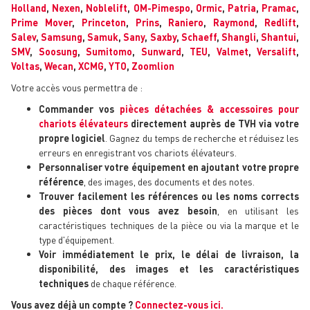
Holland
,
Nexen
,
Noblelift
,
OM-Pimespo
,
Ormic
,
Patria
,
Pramac
,
Prime Mover
,
Princeton
,
Prins
,
Raniero
,
Raymond
,
Redlift
,
Salev
,
Samsung
,
Samuk
,
Sany
,
Saxby
,
Schaeff
,
Shangli
,
Shantui
,
SMV
,
Soosung
,
Sumitomo
,
Sunward
,
TEU
,
Valmet
,
Versalift
,
Voltas
,
Wecan
,
XCMG
,
YTO
,
Zoomlion
Votre accès vous permettra de :
Commander vos
pièces détachées & accessoires pour
chariots élévateurs
directement auprès de TVH via votre
propre logiciel
. Gagnez du temps de recherche et réduisez les
erreurs en enregistrant vos chariots élévateurs.
Personnaliser votre équipement en ajoutant votre propre
référence
, des images, des documents et des notes.
Trouver facilement les références ou les noms corrects
des pièces dont vous avez besoin
, en utilisant les
caractéristiques techniques de la pièce ou via la marque et le
type d'équipement.
Voir immédiatement le prix, le délai de livraison, la
disponibilité, des images et les caractéristiques
techniques
de chaque référence.
Vous avez déjà un compte ?
Connectez-vous ici.