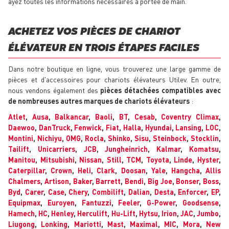
ayez toutes les informations nécessaires à portée de main.
ACHETEZ VOS PIÈCES DE CHARIOT
ÉLÉVATEUR EN TROIS ÉTAPES FACILES
Dans notre boutique en ligne, vous trouverez une large gamme de
pièces et d'accessoires pour chariots élévateurs Utilev. En outre,
nous vendons également des
pièces détachées compatibles avec
de nombreuses autres marques de chariots élévateurs
:
Atlet
,
Ausa
,
Balkancar
,
Baoli
,
BT
,
Cesab
,
Coventry Climax
,
Daewoo
,
DanTruck
,
Fenwick
,
Fiat
,
Halla
,
Hyundai
,
Lansing
,
LOC
,
Montini
,
Nichiyu
,
OMG
,
Rocla
,
Shinko
,
Sisu
,
Steinbock
,
Stocklin
,
Tailift
,
Unicarriers
,
JCB
,
Jungheinrich
,
Kalmar
,
Komatsu
,
Manitou
,
Mitsubishi
,
Nissan
,
Still
,
TCM
,
Toyota
,
Linde
,
Hyster
,
Caterpillar
,
Crown
,
Heli
,
Clark
,
Doosan
,
Yale
,
Hangcha
,
Allis
Chalmers
,
Artison
,
Baker
,
Barrett
,
Bendi
,
Big Joe
,
Bonser
,
Boss
,
Byd
,
Carer
,
Case
,
Chery
,
Combilift
,
Dalian
,
Desta
,
Enforcer
,
EP
,
Equipmax
,
Euroyen
,
Fantuzzi
,
Feeler
,
G-Power
,
Goodsense
,
Hamech
,
HC
,
Henley
,
Herculift
,
Hu-Lift
,
Hytsu
,
Irion
,
JAC
,
Jumbo
,
Liugong
,
Lonking
,
Mariotti
,
Mast
,
Maximal
,
MIC
,
Mora
,
New