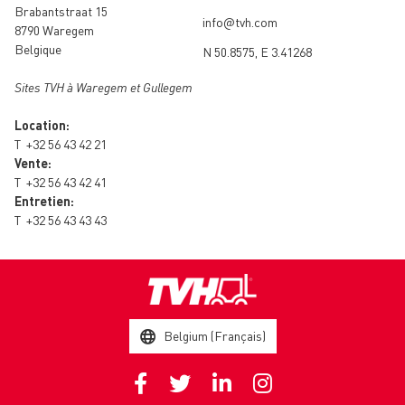
Brabantstraat 15
info@tvh.com
8790 Waregem
Belgique
N 50.8575, E 3.41268
Sites TVH à Waregem et Gullegem
Location:
T
+32 56 43 42 21
Vente:
T
+32 56 43 42 41
Entretien:
T
+32 56 43 43 43
Belgium (Français)