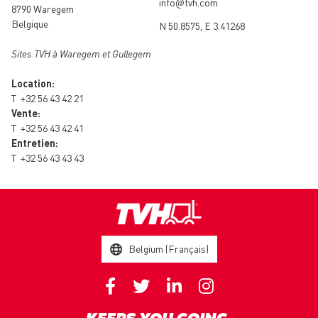
info@tvh.com
8790 Waregem
Belgique
N 50.8575, E 3.41268
Sites TVH à Waregem et Gullegem
Location:
T
+32 56 43 42 21
Vente:
T
+32 56 43 42 41
Entretien:
T
+32 56 43 43 43
Belgium (Français)