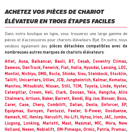
ACHETEZ VOS PIÈCES DE CHARIOT
ÉLÉVATEUR EN TROIS ÉTAPES FACILES
Dans notre boutique en ligne, vous trouverez une large gamme de
pièces et d'accessoires pour chariots élévateurs Byd. En outre, nous
vendons également des
pièces détachées compatibles avec de
nombreuses autres marques de chariots élévateurs
:
Atlet
,
Ausa
,
Balkancar
,
Baoli
,
BT
,
Cesab
,
Coventry Climax
,
Daewoo
,
DanTruck
,
Fenwick
,
Fiat
,
Halla
,
Hyundai
,
Lansing
,
LOC
,
Montini
,
Nichiyu
,
OMG
,
Rocla
,
Shinko
,
Sisu
,
Steinbock
,
Stocklin
,
Tailift
,
Unicarriers
,
Utilev
,
JCB
,
Jungheinrich
,
Kalmar
,
Komatsu
,
Manitou
,
Mitsubishi
,
Nissan
,
Still
,
TCM
,
Toyota
,
Linde
,
Hyster
,
Caterpillar
,
Crown
,
Heli
,
Clark
,
Doosan
,
Yale
,
Hangcha
,
Allis
Chalmers
,
Artison
,
Baker
,
Barrett
,
Bendi
,
Big Joe
,
Bonser
,
Boss
,
Carer
,
Case
,
Chery
,
Combilift
,
Dalian
,
Desta
,
Enforcer
,
EP
,
Equipmax
,
Euroyen
,
Fantuzzi
,
Feeler
,
G-Power
,
Goodsense
,
Hamech
,
HC
,
Henley
,
Herculift
,
Hu-Lift
,
Hytsu
,
Irion
,
JAC
,
Jumbo
,
Liugong
,
Lonking
,
Mariotti
,
Mast
,
Maximal
,
MIC
,
Mora
,
New
Holland
,
Nexen
,
Noblelift
,
OM-Pimespo
,
Ormic
,
Patria
,
Pramac
,