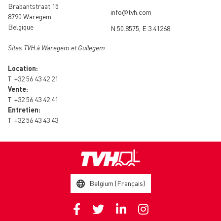
Brabantstraat 15
info@tvh.com
8790 Waregem
Belgique
N 50.8575, E 3.41268
Sites TVH à Waregem et Gullegem
Location:
T
+32 56 43 42 21
Vente:
T
+32 56 43 42 41
Entretien:
T
+32 56 43 43 43
Belgium (Français)