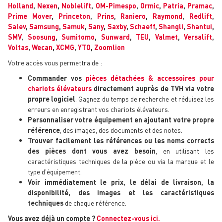
Holland
,
Nexen
,
Noblelift
,
OM-Pimespo
,
Ormic
,
Patria
,
Pramac
,
Prime Mover
,
Princeton
,
Prins
,
Raniero
,
Raymond
,
Redlift
,
Salev
,
Samsung
,
Samuk
,
Sany
,
Saxby
,
Schaeff
,
Shangli
,
Shantui
,
SMV
,
Soosung
,
Sumitomo
,
Sunward
,
TEU
,
Valmet
,
Versalift
,
Voltas
,
Wecan
,
XCMG
,
YTO
,
Zoomlion
Votre accès vous permettra de :
Commander vos
pièces détachées & accessoires pour
chariots élévateurs
directement auprès de TVH via votre
propre logiciel
. Gagnez du temps de recherche et réduisez les
erreurs en enregistrant vos chariots élévateurs.
Personnaliser votre équipement en ajoutant votre propre
référence
, des images, des documents et des notes.
Trouver facilement les références ou les noms corrects
des pièces dont vous avez besoin
, en utilisant les
caractéristiques techniques de la pièce ou via la marque et le
type d'équipement.
Voir immédiatement le prix, le délai de livraison, la
disponibilité, des images et les caractéristiques
techniques
de chaque référence.
Vous avez déjà un compte ?
Connectez-vous ici.