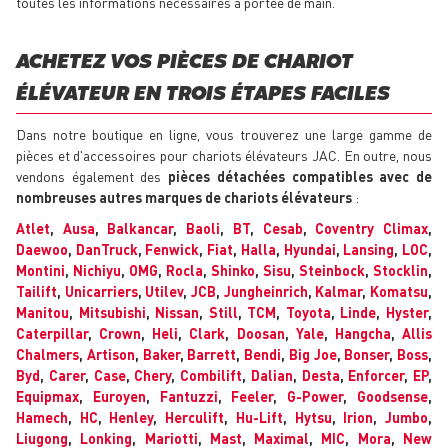
toutes les informations nécessaires à portée de main.
ACHETEZ VOS PIÈCES DE CHARIOT
ÉLÉVATEUR EN TROIS ÉTAPES FACILES
Dans notre boutique en ligne, vous trouverez une large gamme de
pièces et d'accessoires pour chariots élévateurs JAC. En outre, nous
vendons également des
pièces détachées compatibles avec de
nombreuses autres marques de chariots élévateurs
:
Atlet
,
Ausa
,
Balkancar
,
Baoli
,
BT
,
Cesab
,
Coventry Climax
,
Daewoo
,
DanTruck
,
Fenwick
,
Fiat
,
Halla
,
Hyundai
,
Lansing
,
LOC
,
Montini
,
Nichiyu
,
OMG
,
Rocla
,
Shinko
,
Sisu
,
Steinbock
,
Stocklin
,
Tailift
,
Unicarriers
,
Utilev
,
JCB
,
Jungheinrich
,
Kalmar
,
Komatsu
,
Manitou
,
Mitsubishi
,
Nissan
,
Still
,
TCM
,
Toyota
,
Linde
,
Hyster
,
Caterpillar
,
Crown
,
Heli
,
Clark
,
Doosan
,
Yale
,
Hangcha
,
Allis
Chalmers
,
Artison
,
Baker
,
Barrett
,
Bendi
,
Big Joe
,
Bonser
,
Boss
,
Byd
,
Carer
,
Case
,
Chery
,
Combilift
,
Dalian
,
Desta
,
Enforcer
,
EP
,
Equipmax
,
Euroyen
,
Fantuzzi
,
Feeler
,
G-Power
,
Goodsense
,
Hamech
,
HC
,
Henley
,
Herculift
,
Hu-Lift
,
Hytsu
,
Irion
,
Jumbo
,
Liugong
,
Lonking
,
Mariotti
,
Mast
,
Maximal
,
MIC
,
Mora
,
New