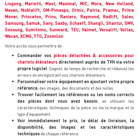
Liugong
,
Mariotti
,
Mast
,
Maximal
,
MIC
,
Mora
,
New Holland
,
Nexen
,
Noblelift
,
OM-Pimespo
,
Ormic
,
Patria
,
Pramac
,
Prime
Mover
,
Princeton
,
Prins
,
Raniero
,
Raymond
,
Redlift
,
Salev
,
Samsung
,
Samuk
,
Sany
,
Saxby
,
Schaeff
,
Shangli
,
Shantui
,
SMV
,
Soosung
,
Sumitomo
,
Sunward
,
TEU
,
Valmet
,
Versalift
,
Voltas
,
Wecan
,
XCMG
,
YTO
,
Zoomlion
Votre accès vous permettra de :
Commander vos
pièces détachées & accessoires pour
chariots élévateurs
directement auprès de TVH via votre
propre logiciel
. Gagnez du temps de recherche et réduisez les
erreurs en enregistrant vos chariots élévateurs.
Personnaliser votre équipement en ajoutant votre propre
référence
, des images, des documents et des notes.
Trouver facilement les références ou les noms corrects
des pièces dont vous avez besoin
, en utilisant les
caractéristiques techniques de la pièce ou via la marque et le
type d'équipement.
Voir immédiatement le prix, le délai de livraison, la
disponibilité, des images et les caractéristiques
techniques
de chaque référence.