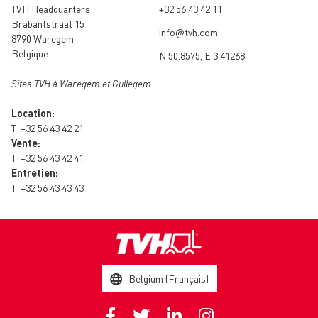
TVH Headquarters
+32 56 43 42 11
Brabantstraat 15
info@tvh.com
8790 Waregem
Belgique
N 50.8575, E 3.41268
Sites TVH à Waregem et Gullegem
Location:
T
+32 56 43 42 21
Vente:
T
+32 56 43 42 41
Entretien:
T
+32 56 43 43 43
Belgium (Français)