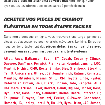
liste des pièces ou le schéma de votre machine
, afin que vous
ayez toutes les informations nécessaires à portée de main.
ACHETEZ VOS PIÈCES DE CHARIOT
ÉLÉVATEUR EN TROIS ÉTAPES FACILES
Dans notre boutique en ligne, vous trouverez une large gamme de
pièces et d'accessoires pour chariots élévateurs Lonking. En outre,
nous vendons également des
pièces détachées compatibles avec
de nombreuses autres marques de chariots élévateurs
:
Atlet
,
Ausa
,
Balkancar
,
Baoli
,
BT
,
Cesab
,
Coventry Climax
,
Daewoo
,
DanTruck
,
Fenwick
,
Fiat
,
Halla
,
Hyundai
,
Lansing
,
LOC
,
Montini
,
Nichiyu
,
OMG
,
Rocla
,
Shinko
,
Sisu
,
Steinbock
,
Stocklin
,
Tailift
,
Unicarriers
,
Utilev
,
JCB
,
Jungheinrich
,
Kalmar
,
Komatsu
,
Manitou
,
Mitsubishi
,
Nissan
,
Still
,
TCM
,
Toyota
,
Linde
,
Hyster
,
Caterpillar
,
Crown
,
Heli
,
Clark
,
Doosan
,
Yale
,
Hangcha
,
Allis
Chalmers
,
Artison
,
Baker
,
Barrett
,
Bendi
,
Big Joe
,
Bonser
,
Boss
,
Byd
,
Carer
,
Case
,
Chery
,
Combilift
,
Dalian
,
Desta
,
Enforcer
,
EP
,
Equipmax
,
Euroyen
,
Fantuzzi
,
Feeler
,
G-Power
,
Goodsense
,
Hamech
,
HC
,
Henley
,
Herculift
,
Hu-Lift
,
Hytsu
,
Irion
,
JAC
,
Jumbo
,