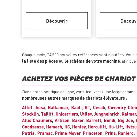
Découvrir
Découv
Chaque mois, 24 500 nouvelles références sont ajoutées. Vous n
la liste des pièces ou le schéma de votre machine
, afin qu
ACHETEZ VOS PIÈCES DE CHARIOT 
Dans notre boutique en ligne, vous trouverez une large gamme
nombreuses autres marques de chariots élévateurs
:
Atlet
,
Ausa
,
Balkancar
,
Baoli
,
BT
,
Cesab
,
Coventry Cli
Stocklin
,
Tailift
,
Unicarriers
,
Utilev
,
Jungheinrich
,
Kalmar
Allis Chalmers
,
Artison
,
Baker
,
Barrett
,
Bendi
,
Big Joe
,
Goodsense
,
Hamech
,
HC
,
Henley
,
Herculift
,
Hu-Lift
,
Hytsu
Patria
,
Pramac
,
Prime Mover
,
Princeton
,
Prins
,
Raniero
,