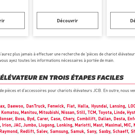
rir
Découvrir
Dé
'aurez plus jamais à effectuer une recherche de 'pièces de chariot élévateu
e vous ayez toutes les informations nécessaires à portée de main.
ÉLÉVATEUR EN TROIS ÉTAPES FACILES
 de pièces et d'accessoires pour chariots élévateurs JCB. En outre, nous 
max
,
Daewoo
,
DanTruck
,
Fenwick
,
Fiat
,
Halla
,
Hyundai
,
Lansing
,
LO
,
Komatsu
,
Manitou
,
Mitsubishi
,
Nissan
,
Still
,
TCM
,
Toyota
,
Linde
,
Hys
Bonser
,
Boss
,
Byd
,
Carer
,
Case
,
Chery
,
Combilift
,
Dalian
,
Desta
,
Enf
,
Irion
,
JAC
,
Jumbo
,
Liugong
,
Lonking
,
Mariotti
,
Mast
,
Maximal
,
MIC
,
Raymond
,
Redlift
,
Salev
,
Samsung
,
Samuk
,
Sany
,
Saxby
,
Schaeff
,
Sh