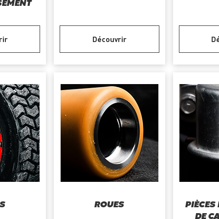
SEMENT
rir
Découvrir
Dé
S
ROUES
PIÈCES
DE C