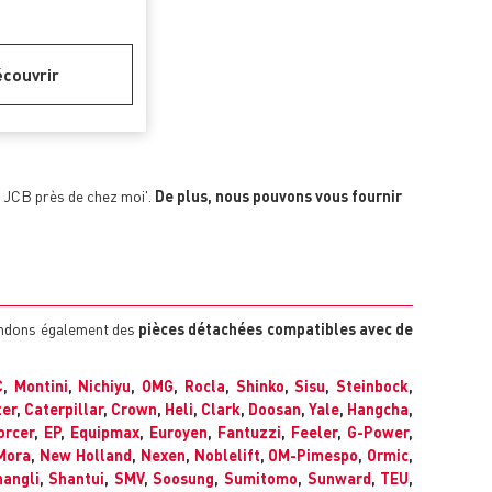
couvrir
r JCB près de chez moi'.
De plus, nous pouvons vous fournir
vendons également des
pièces détachées compatibles avec de
C
,
Montini
,
Nichiyu
,
OMG
,
Rocla
,
Shinko
,
Sisu
,
Steinbock
,
ter
,
Caterpillar
,
Crown
,
Heli
,
Clark
,
Doosan
,
Yale
,
Hangcha
,
orcer
,
EP
,
Equipmax
,
Euroyen
,
Fantuzzi
,
Feeler
,
G-Power
,
Mora
,
New Holland
,
Nexen
,
Noblelift
,
OM-Pimespo
,
Ormic
,
angli
,
Shantui
,
SMV
,
Soosung
,
Sumitomo
,
Sunward
,
TEU
,