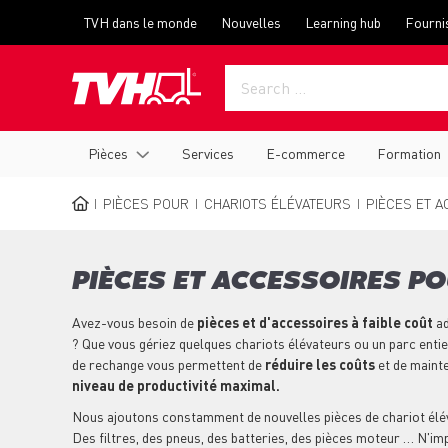
Skip
Top
TVH dans le monde
Nouvelles
Learning hub
Fourni
to
menu
main
content
Main
Pièces
Services
E-commerce
Formation
navigation
PIÈCES POUR
CHARIOTS ÉLÉVATEURS
PIÈCES ET A
BREADCRUMB
PIÈCES ET ACCESSOIRES P
Avez-vous besoin de
pièces et d'accessoires à faible coût
ad
? Que vous gériez quelques chariots élévateurs ou un parc entie
de rechange vous permettent de
réduire les coûts
et de maint
niveau de productivité maximal.
Nous ajoutons constamment de nouvelles pièces de chariot élé
Des filtres, des pneus, des batteries, des pièces moteur … N'im