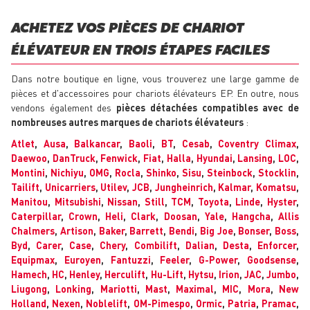
ACHETEZ VOS PIÈCES DE CHARIOT
ÉLÉVATEUR EN TROIS ÉTAPES FACILES
Dans notre boutique en ligne, vous trouverez une large gamme de
pièces et d'accessoires pour chariots élévateurs EP. En outre, nous
vendons également des
pièces détachées compatibles avec de
nombreuses autres marques de chariots élévateurs
:
Atlet
,
Ausa
,
Balkancar
,
Baoli
,
BT
,
Cesab
,
Coventry Climax
,
Daewoo
,
DanTruck
,
Fenwick
,
Fiat
,
Halla
,
Hyundai
,
Lansing
,
LOC
,
Montini
,
Nichiyu
,
OMG
,
Rocla
,
Shinko
,
Sisu
,
Steinbock
,
Stocklin
,
Tailift
,
Unicarriers
,
Utilev
,
JCB
,
Jungheinrich
,
Kalmar
,
Komatsu
,
Manitou
,
Mitsubishi
,
Nissan
,
Still
,
TCM
,
Toyota
,
Linde
,
Hyster
,
Caterpillar
,
Crown
,
Heli
,
Clark
,
Doosan
,
Yale
,
Hangcha
,
Allis
Chalmers
,
Artison
,
Baker
,
Barrett
,
Bendi
,
Big Joe
,
Bonser
,
Boss
,
Byd
,
Carer
,
Case
,
Chery
,
Combilift
,
Dalian
,
Desta
,
Enforcer
,
Equipmax
,
Euroyen
,
Fantuzzi
,
Feeler
,
G-Power
,
Goodsense
,
Hamech
,
HC
,
Henley
,
Herculift
,
Hu-Lift
,
Hytsu
,
Irion
,
JAC
,
Jumbo
,
Liugong
,
Lonking
,
Mariotti
,
Mast
,
Maximal
,
MIC
,
Mora
,
New
Holland
,
Nexen
,
Noblelift
,
OM-Pimespo
,
Ormic
,
Patria
,
Pramac
,