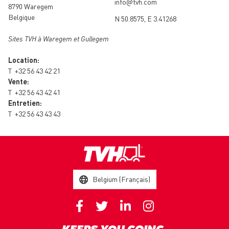
info@tvh.com
8790 Waregem
Belgique
N 50.8575, E 3.41268
Sites TVH à Waregem et Gullegem
Location:
T
+32 56 43 42 21
Vente:
T
+32 56 43 42 41
Entretien:
T
+32 56 43 43 43
Belgium (Français)