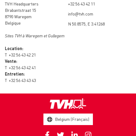
TVH Headquarters
+32 56 43 42 11
Brabantstraat 15
info@tvh.com
8790 Waregem
Belgique
N 50.8575, E 3.41268
Sites TVH à Waregem et Gullegem
Location:
T
+32 56 43 42 21
Vente:
T
+32 56 43 42 41
Entretien:
T
+32 56 43 43 43
Belgium (Français)