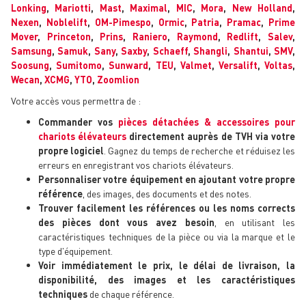
Lonking
,
Mariotti
,
Mast
,
Maximal
,
MIC
,
Mora
,
New Holland
,
Nexen
,
Noblelift
,
OM-Pimespo
,
Ormic
,
Patria
,
Pramac
,
Prime
Mover
,
Princeton
,
Prins
,
Raniero
,
Raymond
,
Redlift
,
Salev
,
Samsung
,
Samuk
,
Sany
,
Saxby
,
Schaeff
,
Shangli
,
Shantui
,
SMV
,
Soosung
,
Sumitomo
,
Sunward
,
TEU
,
Valmet
,
Versalift
,
Voltas
,
Wecan
,
XCMG
,
YTO
,
Zoomlion
Votre accès vous permettra de :
Commander vos
pièces détachées & accessoires pour
chariots élévateurs
directement auprès de TVH via votre
propre logiciel
. Gagnez du temps de recherche et réduisez les
erreurs en enregistrant vos chariots élévateurs.
Personnaliser votre équipement en ajoutant votre propre
référence
, des images, des documents et des notes.
Trouver facilement les références ou les noms corrects
des pièces dont vous avez besoin
, en utilisant les
caractéristiques techniques de la pièce ou via la marque et le
type d'équipement.
Voir immédiatement le prix, le délai de livraison, la
disponibilité, des images et les caractéristiques
techniques
de chaque référence.