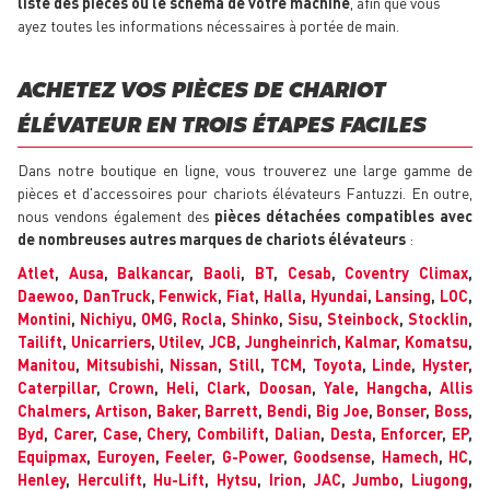
liste des pièces ou le schéma de votre machine
, afin que vous
ayez toutes les informations nécessaires à portée de main.
ACHETEZ VOS PIÈCES DE CHARIOT
ÉLÉVATEUR EN TROIS ÉTAPES FACILES
Dans notre boutique en ligne, vous trouverez une large gamme de
pièces et d'accessoires pour chariots élévateurs Fantuzzi. En outre,
nous vendons également des
pièces détachées compatibles avec
de nombreuses autres marques de chariots élévateurs
:
Atlet
,
Ausa
,
Balkancar
,
Baoli
,
BT
,
Cesab
,
Coventry Climax
,
Daewoo
,
DanTruck
,
Fenwick
,
Fiat
,
Halla
,
Hyundai
,
Lansing
,
LOC
,
Montini
,
Nichiyu
,
OMG
,
Rocla
,
Shinko
,
Sisu
,
Steinbock
,
Stocklin
,
Tailift
,
Unicarriers
,
Utilev
,
JCB
,
Jungheinrich
,
Kalmar
,
Komatsu
,
Manitou
,
Mitsubishi
,
Nissan
,
Still
,
TCM
,
Toyota
,
Linde
,
Hyster
,
Caterpillar
,
Crown
,
Heli
,
Clark
,
Doosan
,
Yale
,
Hangcha
,
Allis
Chalmers
,
Artison
,
Baker
,
Barrett
,
Bendi
,
Big Joe
,
Bonser
,
Boss
,
Byd
,
Carer
,
Case
,
Chery
,
Combilift
,
Dalian
,
Desta
,
Enforcer
,
EP
,
Equipmax
,
Euroyen
,
Feeler
,
G-Power
,
Goodsense
,
Hamech
,
HC
,
Henley
,
Herculift
,
Hu-Lift
,
Hytsu
,
Irion
,
JAC
,
Jumbo
,
Liugong
,