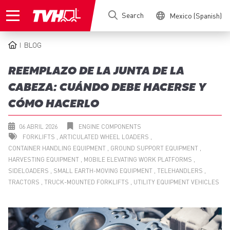
Skip
Search
Mexico (Spanish)
to
main
content
BLOG
BREADCRUMB
REEMPLAZO DE LA JUNTA DE LA
CABEZA: CUÁNDO DEBE HACERSE Y
CÓMO HACERLO
06 ABRIL 2026
ENGINE COMPONENTS
FORKLIFTS
ARTICULATED WHEEL LOADERS
CONTAINER HANDLING EQUIPMENT
GROUND SUPPORT EQUIPMENT
HARVESTING EQUIPMENT
MOBILE ELEVATING WORK PLATFORMS
SIDELOADERS
SMALL EARTH-MOVING EQUIPMENT
TELEHANDLERS
TRACTORS
TRUCK-MOUNTED FORKLIFTS
UTILITY EQUIPMENT VEHICLES