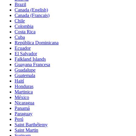
Brazil
Canada (English)
Canada (Français)
Chile
Colombia
Costa Rica
Cuba
República Dominicana
Ecuador
El Salvador
Falkland Islands
Guayana Francesa
Guadalupe
Guatemala
Haití
Honduras
Martinica
México
Nicaragua
Panamá
Paraguay
Perú
Saint Barthélemy
Saint Martin
Surinam