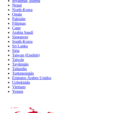
Myanmar, Burma
Nepal
North-Korea
Omán
Pakistán
Filipinas
Catar
Arabia Saudí
Singapore
South-Korea
Sri Lanka
Siria
Taiwan (English)
Taiwán
Tayikistán
Tailandia
Turkmenistán
Emiratos Árabes Unidos
Uzbekistán
Vietnam
Yemen