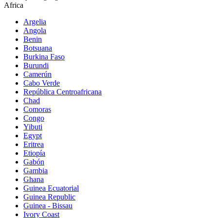
Africa
Argelia
Angola
Benin
Botsuana
Burkina Faso
Burundi
Camerún
Cabo Verde
República Centroafricana
Chad
Comoras
Congo
Yibuti
Egypt
Eritrea
Etiopía
Gabón
Gambia
Ghana
Guinea Ecuatorial
Guinea Republic
Guinea - Bissau
Ivory Coast