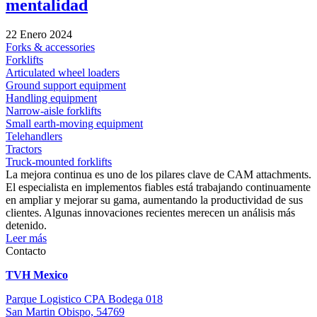
mentalidad
22 Enero 2024
Forks & accessories
Forklifts
Articulated wheel loaders
Ground support equipment
Handling equipment
Narrow-aisle forklifts
Small earth-moving equipment
Telehandlers
Tractors
Truck-mounted forklifts
La mejora continua es uno de los pilares clave de CAM attachments.
El especialista en implementos fiables está trabajando continuamente
en ampliar y mejorar su gama, aumentando la productividad de sus
clientes. Algunas innovaciones recientes merecen un análisis más
detenido.
Leer más
Contacto
TVH Mexico
Parque Logistico CPA Bodega 018
San Martin Obispo, 54769