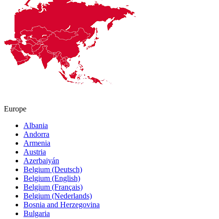
Europe
Albania
Andorra
Armenia
Austria
Azerbaiyán
Belgium (Deutsch)
Belgium (English)
Belgium (Français)
Belgium (Nederlands)
Bosnia and Herzegovina
Bulgaria