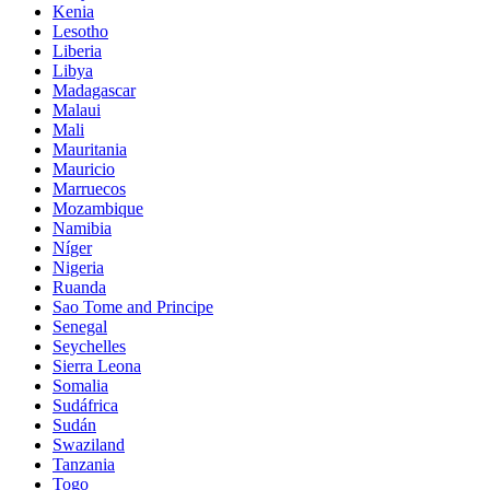
Kenia
Lesotho
Liberia
Libya
Madagascar
Malaui
Mali
Mauritania
Mauricio
Marruecos
Mozambique
Namibia
Níger
Nigeria
Ruanda
Sao Tome and Principe
Senegal
Seychelles
Sierra Leona
Somalia
Sudáfrica
Sudán
Swaziland
Tanzania
Togo