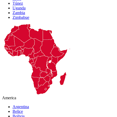
Túnez
Uganda
Zambia
Zimbabue
America
Argentina
Belice
Bolivia