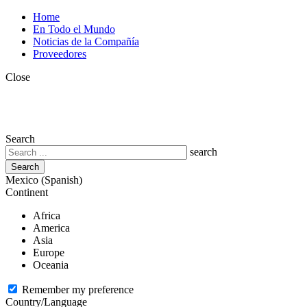
Skip
Top
Home
to
menu
En Todo el Mundo
main
Noticias de la Compañía
content
Proveedores
Close
Search
search
Mexico (Spanish)
Continent
Africa
America
Asia
Europe
Oceania
Remember my preference
Country/Language