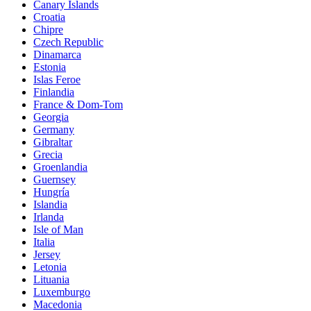
Canary Islands
Croatia
Chipre
Czech Republic
Dinamarca
Estonia
Islas Feroe
Finlandia
France & Dom-Tom
Georgia
Germany
Gibraltar
Grecia
Groenlandia
Guernsey
Hungría
Islandia
Irlanda
Isle of Man
Italia
Jersey
Letonia
Lituania
Luxemburgo
Macedonia