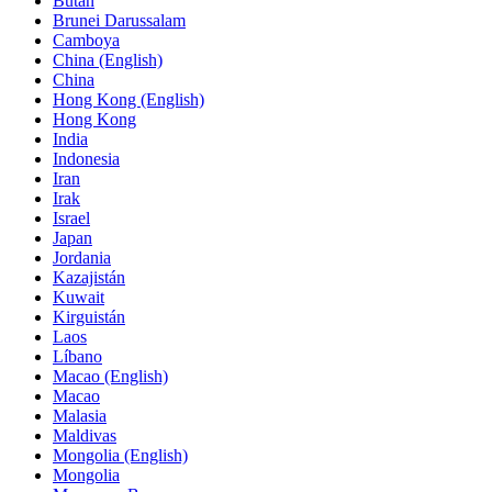
Bután
Brunei Darussalam
Camboya
China (English)
China
Hong Kong (English)
Hong Kong
India
Indonesia
Iran
Irak
Israel
Japan
Jordania
Kazajistán
Kuwait
Kirguistán
Laos
Líbano
Macao (English)
Macao
Malasia
Maldivas
Mongolia (English)
Mongolia