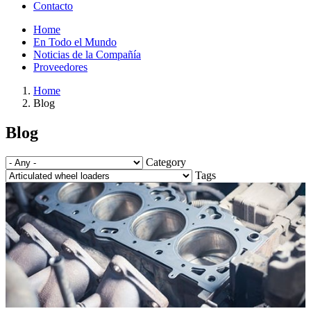
Contacto
Top
Home
menu
En Todo el Mundo
Noticias de la Compañía
Proveedores
Home
Blog
Breadcrumb
Blog
Category
Tags