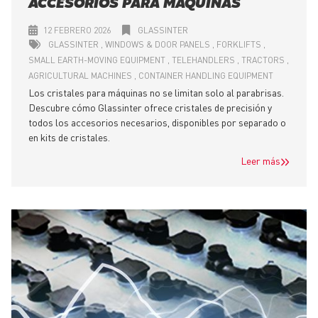
ACCESORIOS PARA MÁQUINAS
12 FEBRERO 2026
GLASSINTER
GLASSINTER
WINDOWS & DOOR PANELS
FORKLIFTS
SMALL EARTH-MOVING EQUIPMENT
TELEHANDLERS
TRACTORS
AGRICULTURAL MACHINES
CONTAINER HANDLING EQUIPMENT
Los cristales para máquinas no se limitan solo al parabrisas.
Descubre cómo Glassinter ofrece cristales de precisión y
todos los accesorios necesarios, disponibles por separado o
en kits de cristales.
Leer más