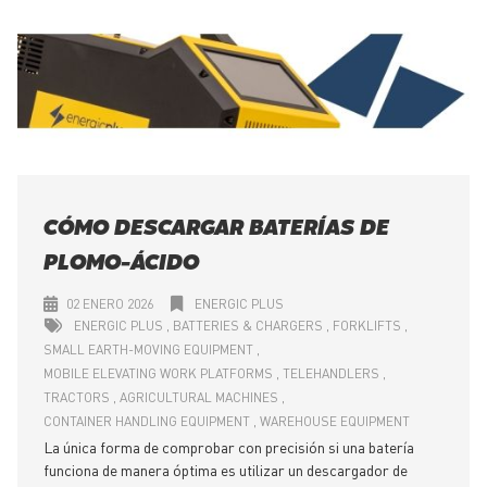
CÓMO DESCARGAR BATERÍAS DE
PLOMO-ÁCIDO
02 ENERO 2026
ENERGIC PLUS
ENERGIC PLUS
BATTERIES & CHARGERS
FORKLIFTS
SMALL EARTH-MOVING EQUIPMENT
MOBILE ELEVATING WORK PLATFORMS
TELEHANDLERS
TRACTORS
AGRICULTURAL MACHINES
CONTAINER HANDLING EQUIPMENT
WAREHOUSE EQUIPMENT
La única forma de comprobar con precisión si una batería
funciona de manera óptima es utilizar un descargador de