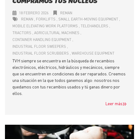
COMPRAMOS TUS NÚCLEOS
18 FEBRERO 2026
REMAN
REMAN
FORKLIFTS
SMALL EARTH-MOVING EQUIPMENT
MOBILE ELEVATING WORK PLATFORMS
TELEHANDLERS
TRACTORS
AGRICULTURAL MACHINES
CONTAINER HANDLING EQUIPMENT
INDUSTRIAL FLOOR SWEEPERS
INDUSTRIAL FLOOR SCRUBBERS
WAREHOUSE EQUIPMENT
TVH siempre se encuentra en la búsqueda de recambios
electrónicos, eléctricos, hidráulicos y mecánicos, siempre
que se encuentren en condiciones de ser reparados. Creemos
una situación en la que todos ganemos algo: nosotros nos
quedamos con tus recambios usados y tú ganas dinero por
ellos.
Leer más