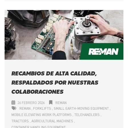
RECAMBIOS DE ALTA CALIDAD,
RESPALDADOS POR NUESTRAS
COLABORACIONES
26 FEBRERO 2026
REMAN
REMAN
FORKLIFTS
SMALL EARTH-MOVING EQUIPMENT
MOBILE ELEVATING WORK PLATFORMS
TELEHANDLERS
TRACTORS
AGRICULTURAL MACHINES
CONTAINER HANDLING EQUIPMENT