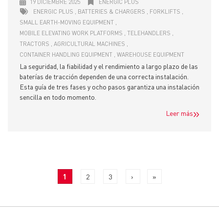
19 DICIEMBRE 2025
ENERGIC PLUS
ENERGIC PLUS
BATTERIES & CHARGERS
FORKLIFTS
SMALL EARTH-MOVING EQUIPMENT
MOBILE ELEVATING WORK PLATFORMS
TELEHANDLERS
TRACTORS
AGRICULTURAL MACHINES
CONTAINER HANDLING EQUIPMENT
WAREHOUSE EQUIPMENT
La seguridad, la fiabilidad y el rendimiento a largo plazo de las
baterías de tracción dependen de una correcta instalación.
Esta guía de tres fases y ocho pasos garantiza una instalación
sencilla en todo momento.
Leer más
PAGINATION
Current
1
Page
2
Page
3
Next
›
Last
»
page
page
page