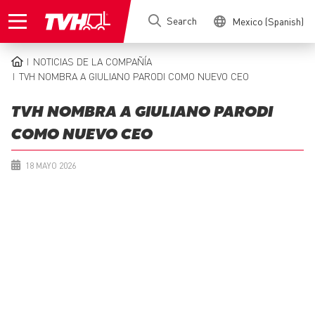
Skip
Search
Mexico (Spanish)
to
main
content
NOTICIAS DE LA COMPAÑÍA
BREADCRUMB
TVH NOMBRA A GIULIANO PARODI COMO NUEVO CEO
TVH NOMBRA A GIULIANO PARODI
COMO NUEVO CEO
18 MAYO 2026