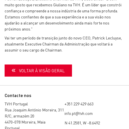
muito gosto que recebemos Giuliano na TVH. É um líder que constrói
confiança e compreende a nossa indústria de uma forma profunda.
Estamos confiantes de que a sua experiência e a sua visão nos
ajudarão a alcançar um desenvolvimento ainda mais forte nos
próximos anos."
Vai ter um período de transição junto do novo CEO, Patrick Lecluyse,
atualmente Executive Chairman da Administração que voltará a
assumir o seu cargo de Chairman.
VOLTAR À VISÃO GERAL
Contacte nos
TVH Portugal
+351 229 429 663
Rua Joaquim António Moreira, 311
info.pt@tvh.com
R/C, armazém 20
4470-078 Moreira, Maia
N 41.2581, W -8.6492
Portugal