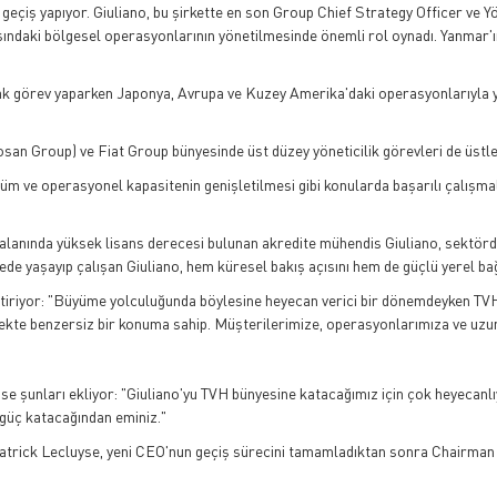
geçiş yapıyor. Giuliano, bu şirkette en son Group Chief Strategy Officer ve 
şındaki bölgesel operasyonlarının yönetilmesinde önemli rol oynadı. Yanmar'ın 
görev yaparken Japonya, Avrupa ve Kuzey Amerika'daki operasyonlarıyla yakl
an Group) ve Fiat Group bünyesinde üst düzey yöneticilik görevleri de üstle
m ve operasyonel kapasitenin genişletilmesi gibi konularda başarılı çalışmal
alanında yüksek lisans derecesi bulunan akredite mühendis Giuliano, sektördek
kede yaşayıp çalışan Giuliano, hem küresel bakış açısını hem de güçlü yerel bağ
ile getiriyor: "Büyüme yolculuğunda böylesine heyecan verici bir dönemdeyken 
l ölçekte benzersiz bir konuma sahip. Müşterilerimize, operasyonlarımıza ve 
 şunları ekliyor: "Giuliano'yu TVH bünyesine katacağımız için çok heyecanlıyı
 güç katacağından eminiz."
atrick Lecluyse, yeni CEO'nun geçiş sürecini tamamladıktan sonra Chairman