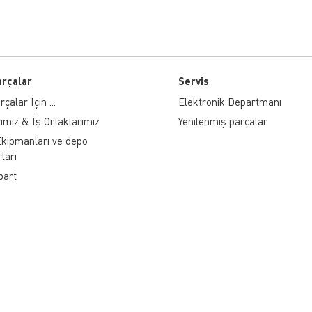
arçalar
Servis
çalar Için ...
Elektronik Departmanı
ımız & İş Ortaklarımız
Yenilenmiş parçalar
kipmanları ve depo
ları
part