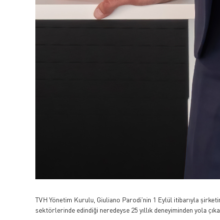
TVH Yönetim Kurulu, Giuliano Parodi'nin 1 Eylül itibarıyla şirket
sektörlerinde edindiği neredeyse 25 yıllık deneyiminden yola çı