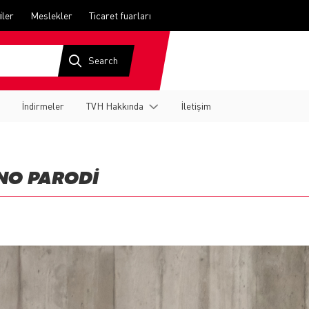
i̇ler
Meslekler
Ticaret fuarları
İndirmeler
TVH Hakkında
İletişim
ANO PARODI