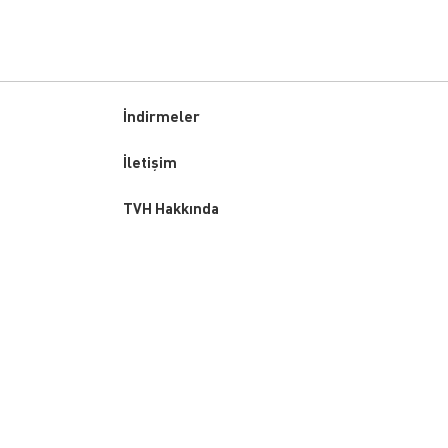
İndirmeler
Custom
İletişim
menu
TVH Hakkında