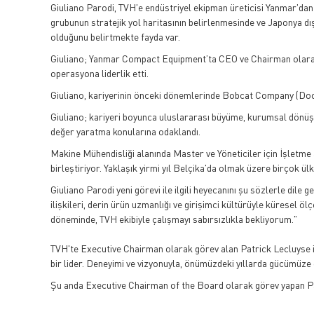
Giuliano Parodi, TVH'e endüstriyel ekipman üreticisi Yanmar'dan 
grubunun stratejik yol haritasının belirlenmesinde ve Japonya dı
olduğunu belirtmekte fayda var.
Giuliano; Yanmar Compact Equipment’ta CEO ve Chairman olarak 
operasyona liderlik etti.
Giuliano, kariyerinin önceki dönemlerinde Bobcat Company (Doos
Giuliano; kariyeri boyunca uluslararası büyüme, kurumsal dönüşü
değer yaratma konularına odaklandı.
Makine Mühendisliği alanında Master ve Yöneticiler için İşletme 
birleştiriyor. Yaklaşık yirmi yıl Belçika'da olmak üzere birçok ül
Giuliano Parodi yeni görevi ile ilgili heyecanını şu sözlerle d
ilişkileri, derin ürün uzmanlığı ve girişimci kültürüyle kürese
döneminde, TVH ekibiyle çalışmayı sabırsızlıkla bekliyorum."
TVH'te Executive Chairman olarak görev alan Patrick Lecluyse ise
bir lider. Deneyimi ve vizyonuyla, önümüzdeki yıllarda gücümüze
Şu anda Executive Chairman of the Board olarak görev yapan P