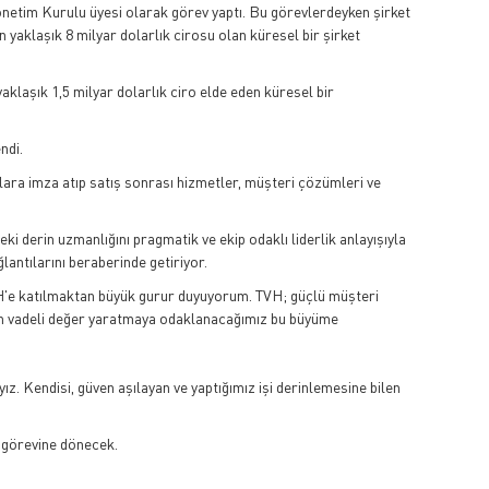
Yönetim Kurulu üyesi olarak görev yaptı. Bu görevlerdeyken şirket
yaklaşık 8 milyar dolarlık cirosu olan küresel bir şirket
aşık 1,5 milyar dolarlık ciro elde eden küresel bir
ndi.
ara imza atıp satış sonrası hizmetler, müşteri çözümleri ve
i derin uzmanlığını pragmatik ve ekip odaklı liderlik anlayışıyla
lantılarını beraberinde getiriyor.
TVH'e katılmaktan büyük gurur duyuyorum. TVH; güçlü müşteri
uzun vadeli değer yaratmaya odaklanacağımız bu büyüme
z. Kendisi, güven aşılayan ve yaptığımız işi derinlemesine bilen
 görevine dönecek.