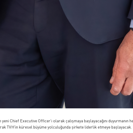
in yeni Chief Executive Officer'ı olarak çalışmaya başlayacağını duyurmanın h
karak TVH'in küresel büyüme yolculuğunda şirkete liderlik etmeye başlayacak.