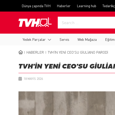
Skip
Top
Dünya çapında TVH
Haberler
Learning hub
Tedari̇kç
to
menu
main
content
Main
Yedek Parçalar
Servis
Web Mağaza
Eğitim
navigation
HABERLER
TVH'IN YENI CEO'SU GIULIANO PARODI
BREADCRUMB
TVH'IN YENI CEO'SU GIULI
18 MAYIS 2026