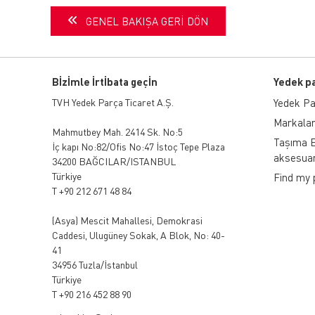
GENEL BAKIŞA GERI DÖN
Bİzİmle İrtİbata geçİn
Yedek p
TVH Yedek Parça Ticaret A.Ş.
Yedek Par
Markalar
Mahmutbey Mah. 2414 Sk. No:5
Taşıma E
İç kapı No:82/Ofis No:47 İstoç Tepe Plaza
aksesuar
34200 BAĞCILAR/ISTANBUL
Türkiye
Find my 
T +90 212 671 48 84
(Asya)
Mescit Mahallesi, Demokrasi
Caddesi, Ulugüney Sokak, A Blok, No: 40-
41
34956 Tuzla/İstanbul
Türkiye
T +90 216 452 88 90