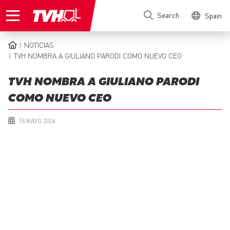
Skip
Search
Spain
to
main
content
NOTICIAS
BREADCRUMB
TVH NOMBRA A GIULIANO PARODI COMO NUEVO CEO
TVH NOMBRA A GIULIANO PARODI
COMO NUEVO CEO
18 MAYO 2026