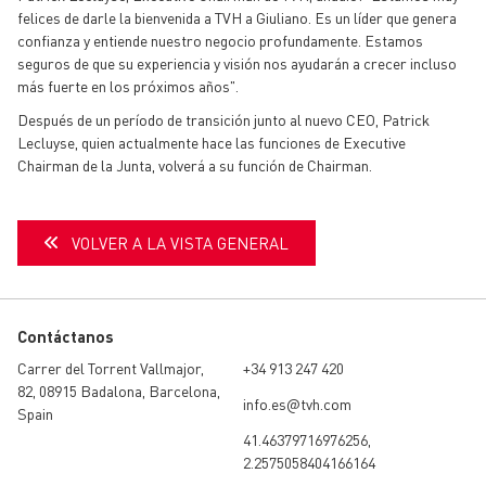
felices de darle la bienvenida a TVH a Giuliano. Es un líder que genera
confianza y entiende nuestro negocio profundamente. Estamos
seguros de que su experiencia y visión nos ayudarán a crecer incluso
más fuerte en los próximos años".
Después de un período de transición junto al nuevo CEO, Patrick
Lecluyse, quien actualmente hace las funciones de Executive
Chairman de la Junta, volverá a su función de Chairman.
VOLVER A LA VISTA GENERAL
Contáctanos
Carrer del Torrent Vallmajor,
+34 913 247 420
82, 08915 Badalona, Barcelona,
info.es@tvh.com
Spain
41.46379716976256,
2.2575058404166164