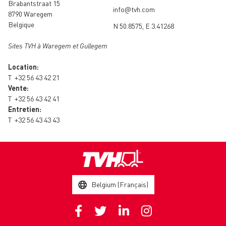
Brabantstraat 15
info@tvh.com
8790 Waregem
Belgique
N 50.8575, E 3.41268
Sites TVH à Waregem et Gullegem
Location:
T
+32 56 43 42 21
Vente:
T
+32 56 43 42 41
Entretien:
T
+32 56 43 43 43
Belgium (Français)