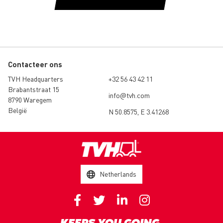
Contacteer ons
TVH Headquarters
+32 56 43 42 11
Brabantstraat 15
info@tvh.com
8790 Waregem
België
N 50.8575, E 3.41268
Netherlands