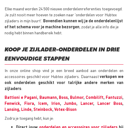
Elke maand worden 24 500 nieuwe onderdelenreferenties toegevoegd.
Je zult nooit meer hoeven te zoeken naar 'onderdelen voor Hubtex
zijladers in mijn buurt'.
Bovendien kunnen wij je de onderdelenlijst
of het schema voor je machine bezorgen
, zodat je alle info die je
nodig hebt binnen handbereik hebt.
KOOP JE ZIJLADER-ONDERDELEN IN DRIE
EENVOUDIGE STAPPEN
In onze online shop vind je een breed aanbod aan onderdelen en
accessoires geschikt voor Hubtex zijladers. Daarnaast
verkopen we
ook onderdelen geschikt voor talrijke andere merken van
zijladers
:
Battioni e Pagani
,
Baumann
,
Boss
,
Bulmor
,
Combilift
,
Fantuzzi
,
Fenwick
,
Fiora
,
Icem
,
Irion
,
Jumbo
,
Lancer
,
Lancer Boss
,
Lansing
,
Linde
,
Steinbock
,
Votex-Bison
Zodra je toegang hebt, kun je:
Direct jouw
onderdelen en accessoires voor zijladers
bij