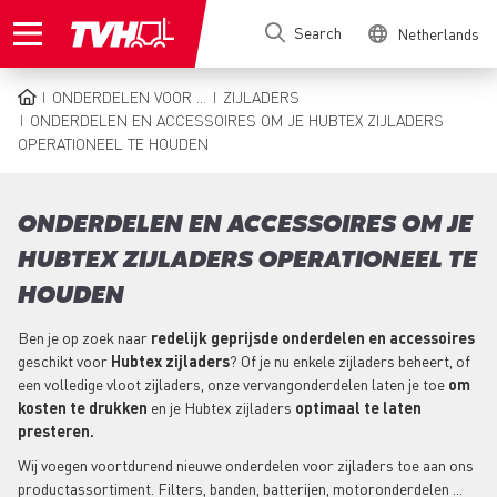
Skip
Search
Netherlands
to
main
content
ONDERDELEN VOOR ...
ZIJLADERS
BREADCRUMB
ONDERDELEN EN ACCESSOIRES OM JE HUBTEX ZIJLADERS
OPERATIONEEL TE HOUDEN
ONDERDELEN EN ACCESSOIRES OM JE
HUBTEX ZIJLADERS OPERATIONEEL TE
HOUDEN
Ben je op zoek naar
redelijk geprijsde onderdelen en accessoires
geschikt voor
Hubtex zijladers
? Of je nu enkele zijladers beheert, of
een volledige vloot zijladers, onze vervangonderdelen laten je toe
om
kosten te drukken
en je Hubtex zijladers
optimaal te laten
presteren.
Wij voegen voortdurend nieuwe onderdelen voor zijladers toe aan ons
productassortiment. Filters, banden, batterijen, motoronderdelen ...