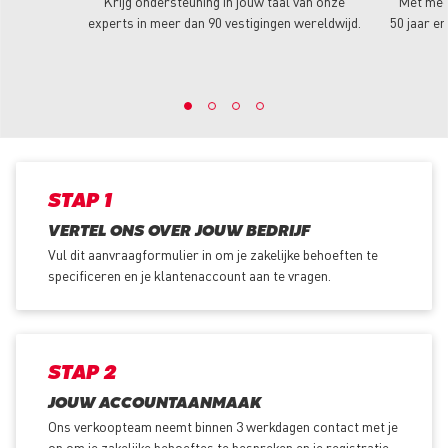
Krijg ondersteuning in jouw taal van onze
Met mee
experts in meer dan 90 vestigingen wereldwijd.
50 jaar er
STAP 1
VERTEL ONS OVER JOUW BEDRIJF
Vul dit aanvraagformulier in om je zakelijke behoeften te
specificeren en je klantenaccount aan te vragen.
STAP 2
JOUW ACCOUNTAANMAAK
Ons verkoopteam neemt binnen 3 werkdagen contact met je
op om je zakelijke behoeftes te bespreken en je registratie