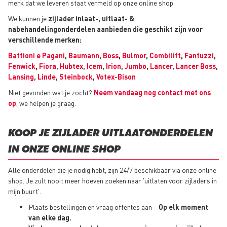
merk dat we leveren staat vermeld op onze online shop.
We kunnen je
zijlader
inlaat-, uitlaat- &
nabehandelingonderdelen aanbieden die geschikt zijn voor
verschillende merken:
Battioni e Pagani
,
Baumann
,
Boss
,
Bulmor
,
Combilift
,
Fantuzzi
,
Fenwick
,
Fiora
,
Hubtex
,
Icem
,
Irion
,
Jumbo
,
Lancer
,
Lancer Boss
,
Lansing
,
Linde
,
Steinbock
,
Votex-Bison
Niet gevonden wat je zocht?
Neem vandaag nog contact met ons
op
, we helpen je graag.
KOOP JE ZIJLADER UITLAATONDERDELEN
IN ONZE ONLINE SHOP
Alle onderdelen die je nodig hebt, zijn 24/7 beschikbaar via onze online
shop. Je zult nooit meer hoeven zoeken naar 'uitlaten voor zijladers in
mijn buurt'.
Plaats bestellingen en vraag offertes aan –
Op elk moment
van elke dag.