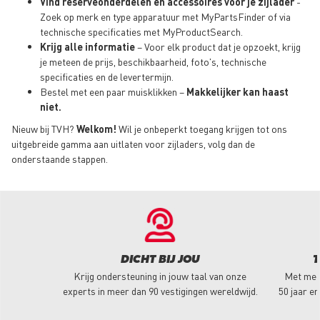
Vind reserveonderdelen en accessoires voor je zijlader
-
Zoek op merk en type apparatuur met MyPartsFinder of via
technische specificaties met MyProductSearch.
Krijg alle informatie
– Voor elk product dat je opzoekt, krijg
je meteen de prijs, beschikbaarheid, foto's, technische
specificaties en de levertermijn.
Bestel met een paar muisklikken –
Makkelijker kan haast
niet.
Nieuw bij TVH?
Welkom!
Wil je onbeperkt toegang krijgen tot ons
uitgebreide gamma aan uitlaten voor zijladers, volg dan de
onderstaande stappen.
DICHT BIJ JOU
T
Krijg ondersteuning in jouw taal van onze
Met mee
experts in meer dan 90 vestigingen wereldwijd.
50 jaar er