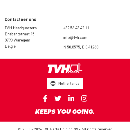
Contacteer ons
TVH Headquarters
+32 56 43 42 11
Brabantstraat 15
info@tvh.com
8790 Waregem
België
N 50.8575, E 3.41268
Netherlands
KEEPS YOU GOING.
© 2003 - 2026 TVH Parts Holding NV - All rights reserved