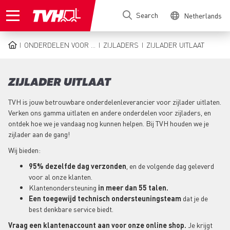
Skip
Search
Netherlands
to
main
content
ONDERDELEN VOOR ...
ZIJLADERS
ZIJLADER UITLAAT
BREADCRUMB
ZIJLADER UITLAAT
TVH is jouw betrouwbare onderdelenleverancier voor zijlader uitlaten.
Verken ons gamma uitlaten en andere onderdelen voor zijladers, en
ontdek hoe we je vandaag nog kunnen helpen. Bij TVH houden we je
zijlader aan de gang!
Wij bieden:
95% dezelfde dag verzonden
, en de volgende dag geleverd
voor al onze klanten.
Klantenondersteuning
in meer dan 55 talen.
Een toegewijd technisch ondersteuningsteam
dat je de
best denkbare service biedt.
Vraag een klantenaccount aan voor onze online shop.
Je krijgt