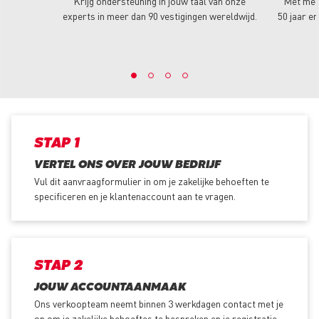
Krijg ondersteuning in jouw taal van onze
Met mee
experts in meer dan 90 vestigingen wereldwijd.
50 jaar er
STAP 1
VERTEL ONS OVER JOUW BEDRIJF
Vul dit aanvraagformulier in om je zakelijke behoeften te
specificeren en je klantenaccount aan te vragen.
STAP 2
JOUW ACCOUNTAANMAAK
Ons verkoopteam neemt binnen 3 werkdagen contact met je
op om je zakelijke behoeftes te bespreken en je registratie