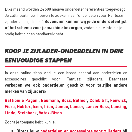
Elke maand worden 24 500 nieuwe onderdelenreferenties toegevoegd.
Je zult nooit meer hoeven te zoeken naar 'onderdelen voor Fantuzzi
zijladers in mijn buurt'.
Bovendien kunnen wij je de onderdelenlijst
of het schema voor je machine bezorgen
, zodat je alle info die je
nodig hebt binnen handbereik hebt.
KOOP JE ZIJLADER-ONDERDELEN IN DRIE
EENVOUDIGE STAPPEN
In onze online shop vind je een breed aanbod aan onderdelen en
accessoires geschikt voor Fantuzzi zijladers. Daarnaast
verkopen we ook onderdelen geschikt voor talrijke andere
merken van zijladers
:
Battioni e Pagani
,
Baumann
,
Boss
,
Bulmor
,
Combilift
,
Fenwick
,
Fiora
,
Hubtex
,
Icem
,
Irion
,
Jumbo
,
Lancer
,
Lancer Boss
,
Lansing
,
Linde
,
Steinbock
,
Votex-Bison
Zodra je toegang hebt, kun je:
Direct jouw
onderdelen en accessoires voor zijladers
bij