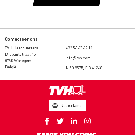
Contacteer ons
TVH Headquarters
+32 56 43 42 11
Brabantstraat 15
info@tvh.com
8790 Waregem
België
N 50.8575, E 3.41268
Netherlands