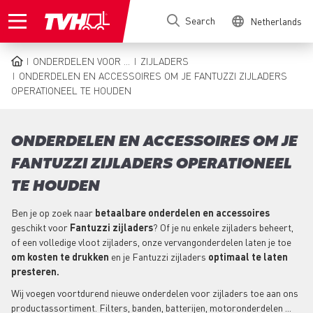
Skip
Search
Netherlands
to
main
content
ONDERDELEN VOOR ...
ZIJLADERS
BREADCRUMB
ONDERDELEN EN ACCESSOIRES OM JE FANTUZZI ZIJLADERS
OPERATIONEEL TE HOUDEN
ONDERDELEN EN ACCESSOIRES OM JE
FANTUZZI ZIJLADERS OPERATIONEEL
TE HOUDEN
Ben je op zoek naar
betaalbare onderdelen en accessoires
geschikt voor
Fantuzzi zijladers
? Of je nu enkele zijladers beheert,
of een volledige vloot zijladers, onze vervangonderdelen laten je toe
om kosten te drukken
en je Fantuzzi zijladers
optimaal te laten
presteren.
Wij voegen voortdurend nieuwe onderdelen voor zijladers toe aan ons
productassortiment. Filters, banden, batterijen, motoronderdelen ...