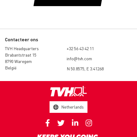
Contacteer ons
TVH Headquarters
+32 56 43 42 11
Brabantstraat 15
info@tvh.com
8790 Waregem
België
N 50.8575, E 3.41268
Netherlands