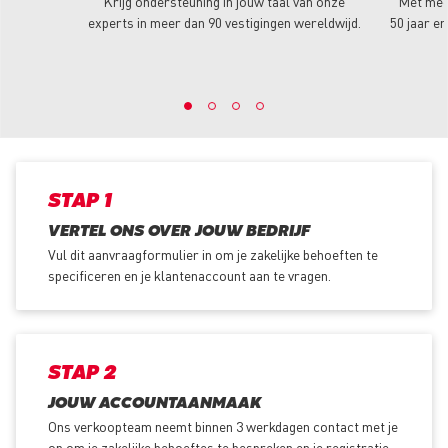
Krijg ondersteuning in jouw taal van onze
Met mee
experts in meer dan 90 vestigingen wereldwijd.
50 jaar er
STAP 1
VERTEL ONS OVER JOUW BEDRIJF
Vul dit aanvraagformulier in om je zakelijke behoeften te
specificeren en je klantenaccount aan te vragen.
STAP 2
JOUW ACCOUNTAANMAAK
Ons verkoopteam neemt binnen 3 werkdagen contact met je
op om je zakelijke behoeftes te bespreken en je registratie