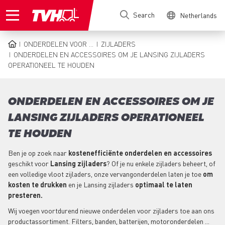
Skip
Search
Netherlands
to
main
content
ONDERDELEN VOOR ...
ZIJLADERS
BREADCRUMB
ONDERDELEN EN ACCESSOIRES OM JE LANSING ZIJLADERS
OPERATIONEEL TE HOUDEN
ONDERDELEN EN ACCESSOIRES OM JE
LANSING ZIJLADERS OPERATIONEEL
TE HOUDEN
Ben je op zoek naar
kostenefficiënte onderdelen en accessoires
geschikt voor
Lansing zijladers
? Of je nu enkele zijladers beheert, of
een volledige vloot zijladers, onze vervangonderdelen laten je toe
om
kosten te drukken
en je Lansing zijladers
optimaal te laten
presteren.
Wij voegen voortdurend nieuwe onderdelen voor zijladers toe aan ons
productassortiment. Filters, banden, batterijen, motoronderdelen ...