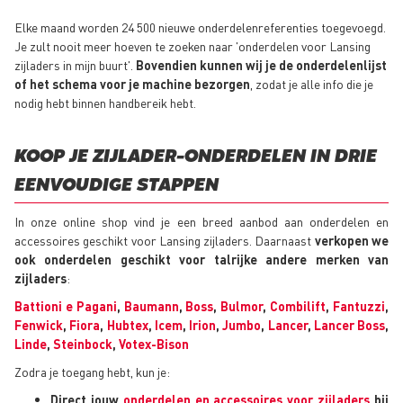
Elke maand worden 24 500 nieuwe onderdelenreferenties toegevoegd.
Je zult nooit meer hoeven te zoeken naar 'onderdelen voor Lansing
zijladers in mijn buurt'.
Bovendien kunnen wij je de onderdelenlijst
of het schema voor je machine bezorgen
, zodat je alle info die je
nodig hebt binnen handbereik hebt.
KOOP JE ZIJLADER-ONDERDELEN IN DRIE
EENVOUDIGE STAPPEN
In onze online shop vind je een breed aanbod aan onderdelen en
accessoires geschikt voor Lansing zijladers. Daarnaast
verkopen we
ook onderdelen geschikt voor talrijke andere merken van
zijladers
:
Battioni e Pagani
,
Baumann
,
Boss
,
Bulmor
,
Combilift
,
Fantuzzi
,
Fenwick
,
Fiora
,
Hubtex
,
Icem
,
Irion
,
Jumbo
,
Lancer
,
Lancer Boss
,
Linde
,
Steinbock
,
Votex-Bison
Zodra je toegang hebt, kun je:
Direct jouw
onderdelen en accessoires voor zijladers
bij