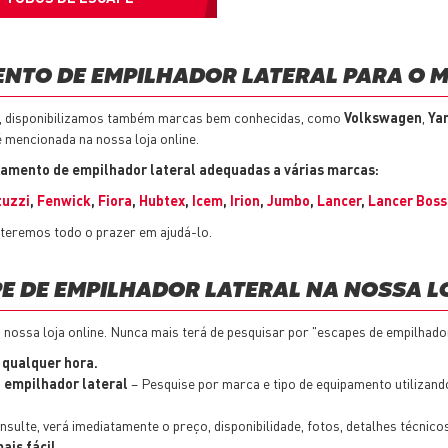
ENTO DE EMPILHADOR LATERAL PARA O
, disponibilizamos também marcas bem conhecidas, como
Volkswagen
,
Ya
 mencionada na nossa loja online.
tamento de empilhador lateral
adequadas a várias marcas:
tuzzi
,
Fenwick
,
Fiora
,
Hubtex
,
Icem
,
Irion
,
Jumbo
,
Lancer
,
Lancer Boss
teremos todo o prazer em ajudá-lo.
E DE EMPILHADOR LATERAL NA NOSSA L
a nossa loja online. Nunca mais terá de pesquisar por "escapes de empilhador
a qualquer hora.
a empilhador lateral
– Pesquise por marca e tipo de equipamento utilizand
sulte, verá imediatamente o preço, disponibilidade, fotos, detalhes técnicos
ais fácil.