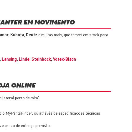
 MANTER EM MOVIMENTO
nmar
,
Kubota
,
Deutz
e muitas mais, que temos em stock para
,
Lansing
,
Linde
,
Steinbock
,
Votex-Bison
OJA ONLINE
 lateral perto de mim".
o o MyPartsFinder, ou através de especificações técnicas
 e prazo de entrega previsto.