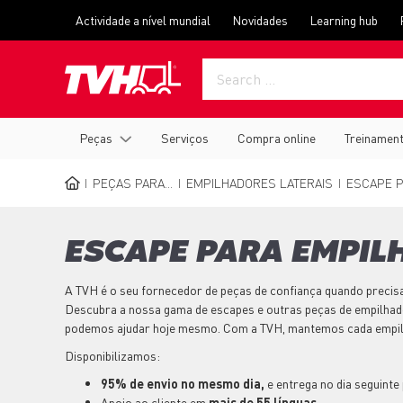
Passar
Top
Actividade a nível mundial
Novidades
Learning hub
para
menu
o
conteúdo
principal
Main
Peças
Serviços
Compra online
Treinamen
navigation
PEÇAS PARA...
EMPILHADORES LATERAIS
ESCAPE P
NAVEGAÇÃO
ESTRUTURAL
ESCAPE PARA EMPIL
A TVH é o seu fornecedor de peças de confiança quando precisa
Descubra a nossa gama de escapes e outras peças de empilhado
podemos ajudar hoje mesmo. Com a TVH, mantemos cada empil
Disponibilizamos:
95% de envio no mesmo dia,
e entrega no dia seguinte
Apoio ao cliente em
mais de 55 línguas
.