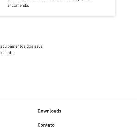
encomenda.
e equipamentos dos seus
cliente.
Downloads
Custom
Contato
menu