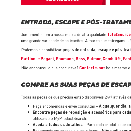
ENTRADA, ESCAPE E PÓS-TRATAM
Juntamente com a nossa marca de alta qualidade
TotalSource
uma grande variedade de aplicações. A marca que entregamos é
Podemos disponibilizar
peças de entrada, escape e pós-tra
Battioni e Pagani
,
Baumann
,
Boss
,
Bulmor
,
Combilift
,
Fan
Não encontrou o que procurava?
Contacte-nos
hoje mesmo e 
COMPRE AS SUAS PEÇAS DE ESCAP
Todas as peças de que precisa estão disponíveis 24/7 através d
Faça encomendas e envie consultas –
A qualquer dia, 
Encontre peças de reposição e acessórios para cad
utilizando o MyProductSearch.
Aceda a todos os detalhes
– Para cada produto que con
Encomende em apenas alguns cliques –
Não podia ser m