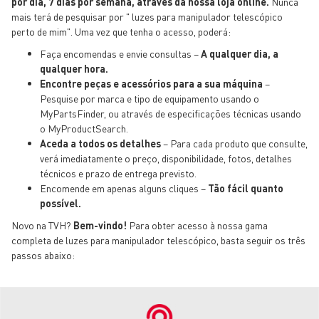
por dia, 7 dias por semana, através da nossa loja online.
Nunca
mais terá de pesquisar por " luzes para manipulador telescópico
perto de mim". Uma vez que tenha o acesso, poderá:
Faça encomendas e envie consultas –
A qualquer dia, a
qualquer hora.
Encontre peças e acessórios para a sua máquina
–
Pesquise por marca e tipo de equipamento usando o
MyPartsFinder, ou através de especificações técnicas usando
o MyProductSearch.
Aceda a todos os detalhes
– Para cada produto que consulte,
verá imediatamente o preço, disponibilidade, fotos, detalhes
técnicos e prazo de entrega previsto.
Encomende em apenas alguns cliques –
Tão fácil quanto
possível.
Novo na TVH?
Bem-vindo!
Para obter acesso à nossa gama
completa de luzes para manipulador telescópico, basta seguir os três
passos abaixo: