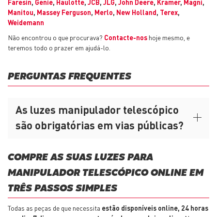
Faresin
,
Genie
,
Haulotte
,
JCB
,
JLG
,
John Deere
,
Kramer
,
Magni
,
Manitou
,
Massey Ferguson
,
Merlo
,
New Holland
,
Terex
,
Weidemann
Não encontrou o que procurava?
Contacte-nos
hoje mesmo, e
teremos todo o prazer em ajudá-lo.
PERGUNTAS FREQUENTES
As luzes manipulador telescópico
são obrigatórias em vias públicas?
COMPRE AS SUAS LUZES PARA
MANIPULADOR TELESCÓPICO ONLINE EM
TRÊS PASSOS SIMPLES
Todas as peças de que necessita
estão disponíveis online, 24 horas