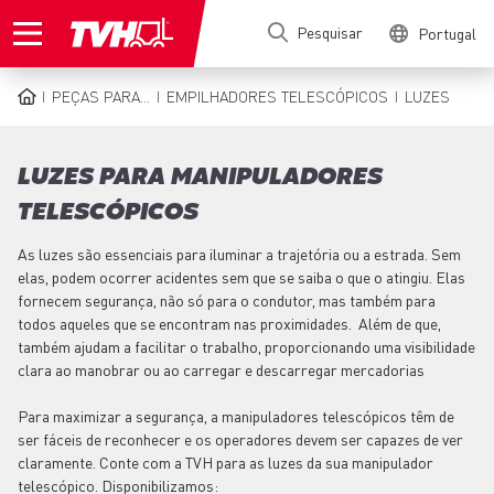
Passar
Pesquisar
Portugal
para
o
conteúdo
PEÇAS PARA...
EMPILHADORES TELESCÓPICOS
LUZES
principal
NAVEGAÇÃO
ESTRUTURAL
LUZES PARA MANIPULADORES
TELESCÓPICOS
As luzes são essenciais para iluminar a trajetória ou a estrada. Sem
elas, podem ocorrer acidentes sem que se saiba o que o atingiu. Elas
fornecem segurança, não só para o condutor, mas também para
todos aqueles que se encontram nas proximidades. Além de que,
também ajudam a facilitar o trabalho, proporcionando uma visibilidade
clara ao manobrar ou ao carregar e descarregar mercadorias
Para maximizar a segurança, a manipuladores telescópicos têm de
ser fáceis de reconhecer e os operadores devem ser capazes de ver
claramente. Conte com a TVH para as luzes da sua manipulador
telescópico. Disponibilizamos: