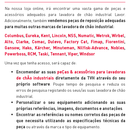
Na nossa loja online, irá encontrar uma vasta gama de peças e
acessórios adequados para lavadora de chão industrial Lavor.
Adicionalmente, também
vendemos peças de reposição adequadas
para muitas outras marcas de lavadora de chão industrial
:
Columbus
,
Eureka
,
Kent
,
Lincoln
,
NSS
,
Numatic
,
Wetrok
,
Wirbel
,
Alto
,
Clarke
,
Comac
,
Dulevo
,
Factory Cat
,
Fimap
,
Fiorentini
,
Gansow
,
Hako
,
Kärcher
,
Minuteman
,
Nilfisk-Advance
,
Nobles
,
Powerboss
,
RCM
,
Taski
,
Tennant
,
Viper
,
Windsor
Uma vez que tenha acesso, será capaz de:
Encomendar as suas
peÇas & acessÓrios para lavadoras
de chÃo industriais
diretamente da TVH através do seu
próprio software
. Poupe tempo de pesquisa e reduza os
erros de pesquisa registando os seus/as suas lavadora de chão
industrial.
Personalizar o seu equipamento adicionando as suas
próprias referências, imagens, documentos e anotações
.
Encontrar as referências ou nomes corretos das peças de
que necessita utilizando as especificações técnicas da
peça
ou através da marca e tipo de equipamento.