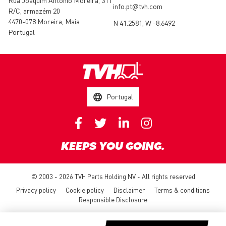
Rua Joaquim António Moreira, 311
info.pt@tvh.com
R/C, armazém 20
4470-078 Moreira, Maia
N 41.2581, W -8.6492
Portugal
Portugal
KEEPS YOU GOING.
© 2003 - 2026 TVH Parts Holding NV - All rights reserved
Privacy policy
Cookie policy
Disclaimer
Terms & conditions
Responsible Disclosure