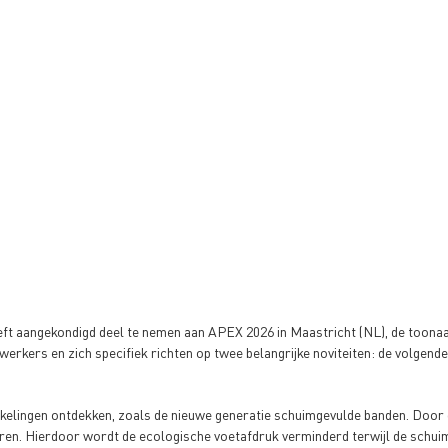
eft aangekondigd deel te nemen aan APEX 2026 in Maastricht (NL), de toon
erkers en zich specifiek richten op twee belangrijke noviteiten: de volgend
elingen ontdekken, zoals de nieuwe generatie schuimgevulde banden. Door g
ren. Hierdoor wordt de ecologische voetafdruk verminderd terwijl de schui