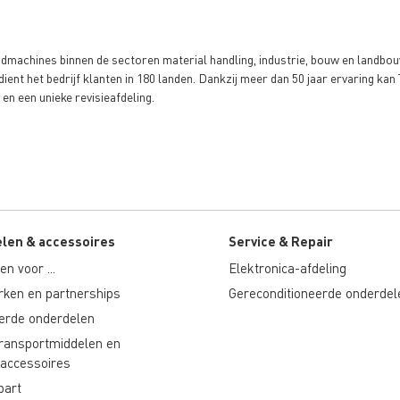
admachines binnen de sectoren material handling, industrie, bouw en landb
dient het bedrijf klanten in 180 landen. Dankzij meer dan 50 jaar ervaring k
en een unieke revisieafdeling.
len & accessoires
Service & Repair
n voor ...
Elektronica-afdeling
ken en partnerships
Gereconditioneerde onderdel
erde onderdelen
transportmiddelen en
accessoires
part