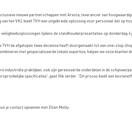
clusieve nieuwe partnerschappen met Aresta, leverancier van hoogwaardige h
van het VK), biedt TVH een uitgebreide oplossing voor personeel dat op hoo
iligheidsoplossingen tijdens de standhouderpresentaties op donderdag 4 jun
ie TVH de afgelopen twee decennia heeft doorgemaakt tot een one-stop sho
mbineren met gespecialiseerde lokale expertise, helpen we onze klanten de 
e industriële praktijken, ook zijn gereviseerde onderdelen in de schijnwerpe
ronkelijke specificaties”, gaat Rik verder. ”Dit proces biedt een kosteneffe
 kun je contact opnemen met Ellen Molly: