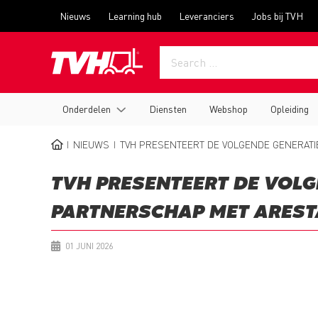
Skip
Top
Nieuws
Learning hub
Leveranciers
Jobs bij TVH
to
menu
main
content
Main
Onderdelen
Diensten
Webshop
Opleiding
navigation
NIEUWS
TVH PRESENTEERT DE VOLGENDE GENERATI
BREADCRUMB
TVH PRESENTEERT DE VOL
PARTNERSCHAP MET AREST
01 JUNI 2026