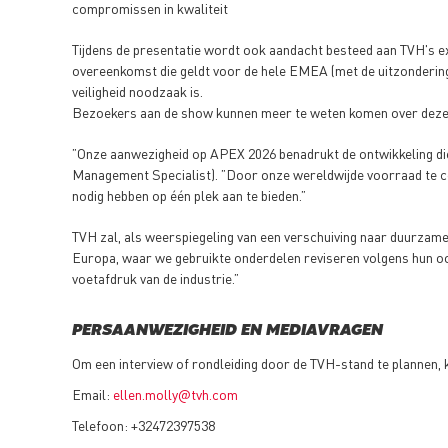
compromissen in kwaliteit
Tijdens de presentatie wordt ook aandacht besteed aan TVH's ex
overeenkomst die geldt voor de hele EMEA (met de uitzondering 
veiligheid noodzaak is.
Bezoekers aan de show kunnen meer te weten komen over deze ve
”Onze aanwezigheid op APEX 2026 benadrukt de ontwikkeling d
Management Specialist). ”Door onze wereldwijde voorraad te co
nodig hebben op één plek aan te bieden.”
TVH zal, als weerspiegeling van een verschuiving naar duurzamer
Europa, waar we gebruikte onderdelen reviseren volgens hun oorsp
voetafdruk van de industrie.”
PERSAANWEZIGHEID EN MEDIAVRAGEN
Om een interview of rondleiding door de TVH-stand te plannen,
Email:
ellen.molly@tvh.com
Telefoon: +32472397538