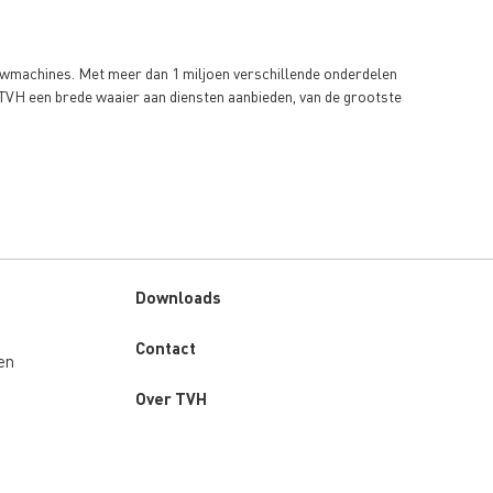
ouwmachines. Met meer dan 1 miljoen verschillende onderdelen
an TVH een brede waaier aan diensten aanbieden, van de grootste
Downloads
Custom
Contact
en
menu
Over TVH