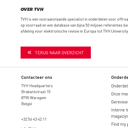
OVER TVH
TVH is een vooraanstaande specialist in onderdelen voor offro
op voorraad en een database van bijna 50 miljoen referenties be
afdeling voor elektronische revisie in Europa tot TVH University 
TERUG NAAR OVERZICHT
Contacteer ons
Onderde
TVH Headquarters
Onderdele
Brabantstraat 15
Onze mer
8790 Waregem
Gerevise
België
Interne 
magazijn
+32 56 43 42 11
Find my 