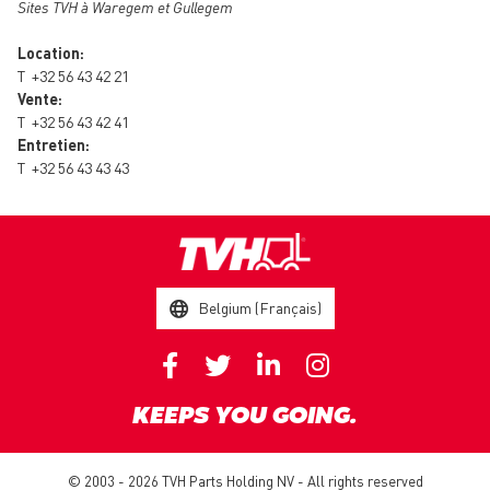
Sites TVH à Waregem et Gullegem
Location:
T
+32 56 43 42 21
Vente:
T
+32 56 43 42 41
Entretien:
T
+32 56 43 43 43
Belgium (Français)
KEEPS YOU GOING.
© 2003 - 2026 TVH Parts Holding NV - All rights reserved