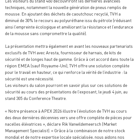
Les visiteurs du stand 460 découvriront les dernières avancées
techniques, notamment la nouvelle génération de pneus remplis de
mousse. En ajoutant des déchets de caoutchouc recyclé, TVH a
diminué de 30% le recours au polyuréthane issu du pétrole (réduisant
ainsi l’empreinte écologique et améliorant la résistance et l’endurance
de la mousse sans compromettre la qualité).
La présentation mettra également en avant les nouveaux partenariats
exclusifs de TVH avec Aresta, fournisseur de harnais, de kits de
sécurité et de longes haut de gamme. Grâce à cet accord dans toute la
région EMEA (sauf Royaume-Uni), TVH offre une solution complète
pour le travail en hauteur, ce qui renforce la vérité de l’industrie : la
sécurité est une nécessité.
Les visiteurs du salon pourront en savoir plus sur ces solutions de
sécurité au cours des présentations de l’exposant, le jeudi 4 juin, au
stand 305 du Conference Theatre.
« Notre présence à APEX 2026 illustre l’évolution de TVH au cours
des deux dernières décennies vers une offre complète de pièces pour
nacelles élévatrices », déclare Rik Vanwildemeersch (Market
Management Specialist). « Grâce à la combinaison de notre stock
mondial et de notre expertise locale spécialisée, nous aidons nos