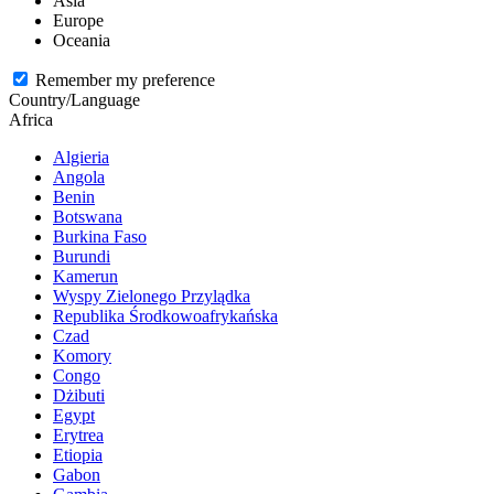
Asia
Europe
Oceania
Remember my preference
Country/Language
Africa
Algieria
Angola
Benin
Botswana
Burkina Faso
Burundi
Kamerun
Wyspy Zielonego Przylądka
Republika Środkowoafrykańska
Czad
Komory
Congo
Dżibuti
Egypt
Erytrea
Etiopia
Gabon