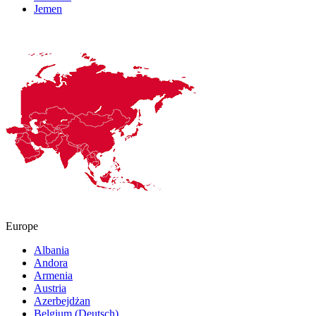
Jemen
Europe
Albania
Andora
Armenia
Austria
Azerbejdżan
Belgium (Deutsch)