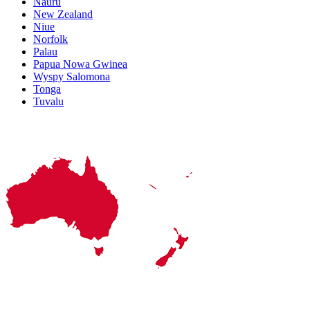
Nauru
New Zealand
Niue
Norfolk
Palau
Papua Nowa Gwinea
Wyspy Salomona
Tonga
Tuvalu