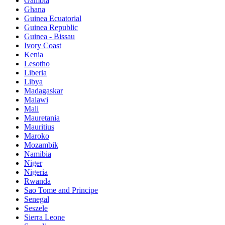
Gambia
Ghana
Guinea Ecuatorial
Guinea Republic
Guinea - Bissau
Ivory Coast
Kenia
Lesotho
Liberia
Libya
Madagaskar
Malawi
Mali
Mauretania
Mauritius
Maroko
Mozambik
Namibia
Niger
Nigeria
Rwanda
Sao Tome and Principe
Senegal
Seszele
Sierra Leone