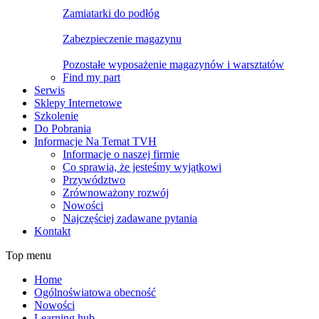
Zamiatarki do podłóg
Zabezpieczenie magazynu
Pozostałe wyposażenie magazynów i warsztatów
Find my part
Serwis
Sklepy Internetowe
Szkolenie
Do Pobrania
Informacje Na Temat TVH
Informacje o naszej firmie
Co sprawia, że jesteśmy wyjątkowi
Przywództwo
Zrównoważony rozwój
Nowości
Najczęściej zadawane pytania
Kontakt
Top menu
Home
Ogólnoświatowa obecność
Nowości
Learning hub