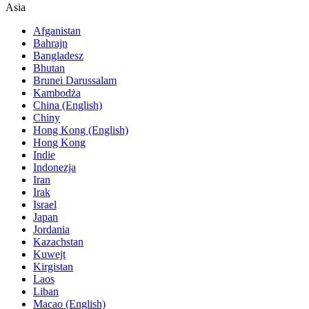
Asia
Afganistan
Bahrajn
Bangladesz
Bhutan
Brunei Darussalam
Kambodża
China (English)
Chiny
Hong Kong (English)
Hong Kong
Indie
Indonezja
Iran
Irak
Israel
Japan
Jordania
Kazachstan
Kuwejt
Kirgistan
Laos
Liban
Macao (English)