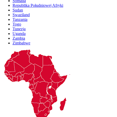
Somalia
Republika Południowej Afryki
Sudan
Swaziland
Tanzania
Togo
Tunezja
Uganda
Zambia
Zimbabwe