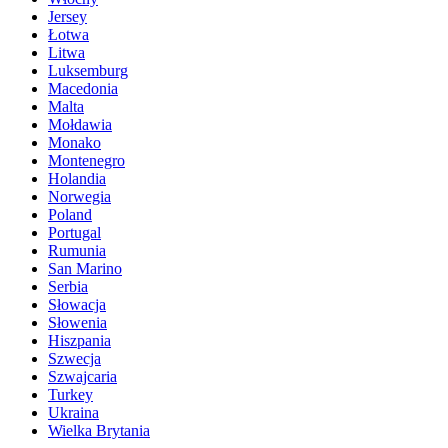
Jersey
Łotwa
Litwa
Luksemburg
Macedonia
Malta
Mołdawia
Monako
Montenegro
Holandia
Norwegia
Poland
Portugal
Rumunia
San Marino
Serbia
Słowacja
Słowenia
Hiszpania
Szwecja
Szwajcaria
Turkey
Ukraina
Wielka Brytania