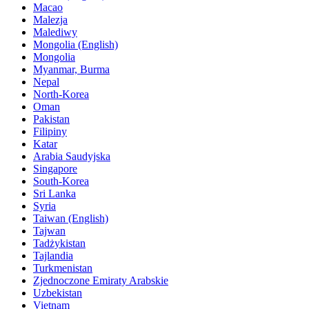
Macao
Malezja
Malediwy
Mongolia (English)
Mongolia
Myanmar, Burma
Nepal
North-Korea
Oman
Pakistan
Filipiny
Katar
Arabia Saudyjska
Singapore
South-Korea
Sri Lanka
Syria
Taiwan (English)
Tajwan
Tadżykistan
Tajlandia
Turkmenistan
Zjednoczone Emiraty Arabskie
Uzbekistan
Vietnam