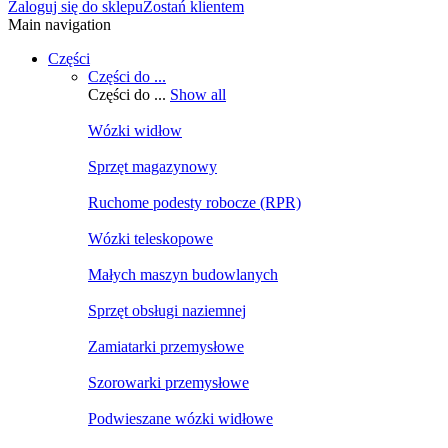
Zaloguj się do sklepu
Zostań klientem
Main navigation
Części
Części do ...
Części do ...
Show all
Wózki widłow
Sprzęt magazynowy
Ruchome podesty robocze (RPR)
Wózki teleskopowe
Małych maszyn budowlanych
Sprzęt obsługi naziemnej
Zamiatarki przemysłowe
Szorowarki przemysłowe
Podwieszane wózki widłowe