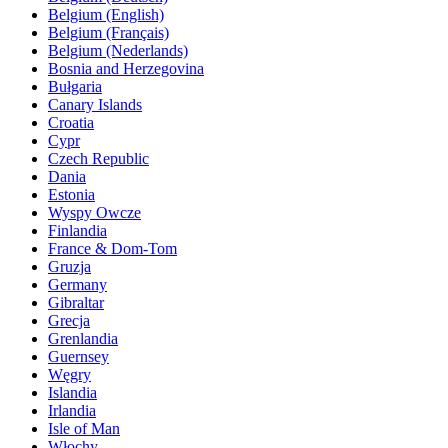
Belgium (English)
Belgium (Français)
Belgium (Nederlands)
Bosnia and Herzegovina
Bułgaria
Canary Islands
Croatia
Cypr
Czech Republic
Dania
Estonia
Wyspy Owcze
Finlandia
France & Dom-Tom
Gruzja
Germany
Gibraltar
Grecja
Grenlandia
Guernsey
Węgry
Islandia
Irlandia
Isle of Man
Włochy