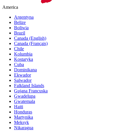
America
Argentyna
Belize
Boliwia
Brazil
Canada (English)
Canada (Français)
Chile
Kolumbia
Kostaryka
Cuba
Dominikana
Ekwador
Salwador
Falkland Islands
Gujana Francuska
Gwadelupa
Gwatemala
Haiti
Honduras
Martynika
Meksyk
Nikaragua