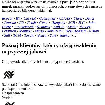
Nasze rozwiązania w zakresie oszklenia
pasują do ponad 500
marek
maszyn budowlanych, rolniczych, przemysłowych i maszyn
transportu do bliskiego, takich jak:
Bobcat
•
BT
•
Case IH
•
Caterpillar
•
CLAAS
•
Clark
•
Deutz
•
Doosan
•
EP
•
Fendt
•
Genie
•
Hangcha
•
JCB
•
JLG
•
John
Deere
•
Jungheinrich
•
Komatsu
•
Kubota
•
Linde
•
Massey
Ferguson
•
Manitou
•
Merlo
•
Mitsubishi
•
New Holland
•
Nissan
•
Still
•
TCM
•
Toyota
•
Valtra
•
Yale
•
Yanmar
•...
Poznaj klientów, którzy ufają oszkleniu
najwyższej jakości
Oto powody, dla których klienci ufają marce Glassinter.
Szkło od Glassinter jest zawsze wysokiej jakości oraz dopasowane
pod kątem rozmiaru.
Odsprzedawca
Węgry