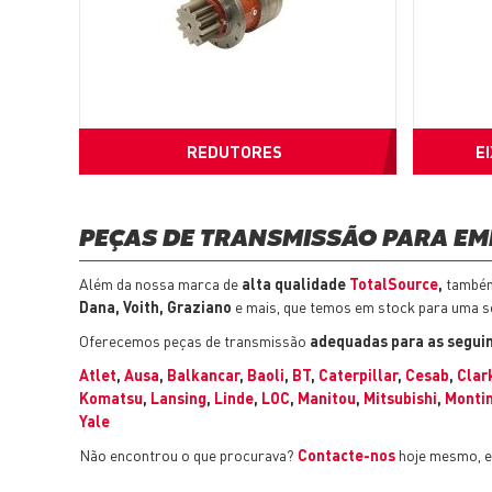
REDUTORES
E
PEÇAS DE TRANSMISSÃO PARA E
Além da nossa marca de
alta qualidade
TotalSource
,
também
Dana, Voith, Graziano
e mais, que temos em stock para uma sé
Oferecemos peças de transmissão
adequadas para as segui
Atlet
,
Ausa
,
Balkancar
,
Baoli
,
BT
,
Caterpillar
,
Cesab
,
Clar
Komatsu
,
Lansing
,
Linde
,
LOC
,
Manitou
,
Mitsubishi
,
Montin
Yale
Não encontrou o que procurava?
Contacte-nos
hoje mesmo, e