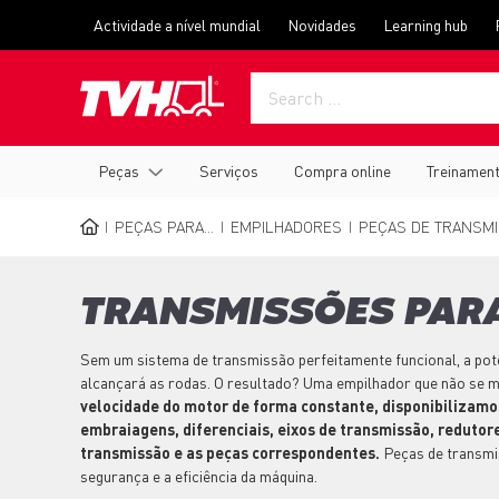
Passar
Top
Actividade a nível mundial
Novidades
Learning hub
para
menu
o
conteúdo
principal
Main
Peças
Serviços
Compra online
Treinamen
navigation
PEÇAS PARA...
EMPILHADORES
PEÇAS DE TRANSM
NAVEGAÇÃO
ESTRUTURAL
TRANSMISSÕES PAR
Sem um sistema de transmissão perfeitamente funcional, a pot
alcançará as rodas. O resultado? Uma empilhador que não se 
velocidade do motor de forma constante, disponibilizam
embraiagens, diferenciais, eixos de transmissão, redutore
transmissão e as peças correspondentes.
Peças de transm
segurança e a eficiência da máquina.