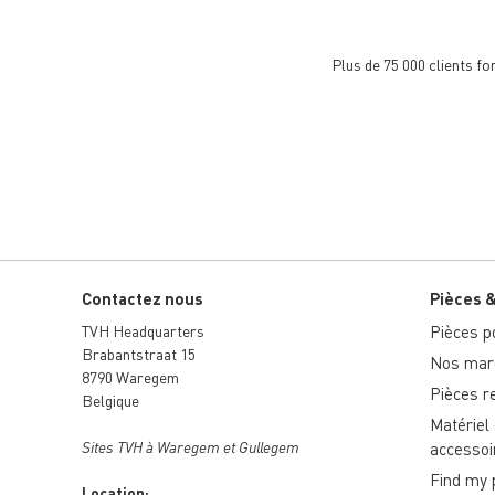
Plus de 75 000 clients f
Contactez nous
Pièces 
TVH Headquarters
Pièces po
Brabantstraat 15
Nos marq
8790 Waregem
Pièces r
Belgique
Matériel
Sites TVH à Waregem et Gullegem
accessoi
Find my 
Location: