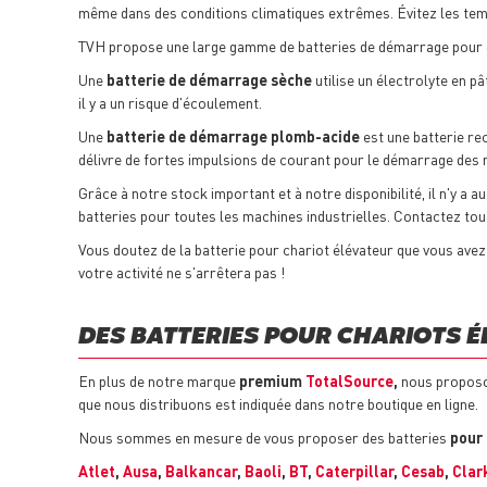
même dans des conditions climatiques extrêmes. Évitez les temp
TVH propose une large gamme de batteries de démarrage pour d
Une
batterie de démarrage sèche
utilise un électrolyte en pâ
il y a un risque d'écoulement.
Une
batterie de démarrage plomb-acide
est une batterie rec
délivre de fortes impulsions de courant pour le démarrage des
Grâce à notre stock important et à notre disponibilité, il n'y a
batteries pour toutes les machines industrielles. Contactez tou
Vous doutez de la batterie pour chariot élévateur que vous avez 
votre activité ne s'arrêtera pas !
DES BATTERIES POUR CHARIOTS É
En plus de notre marque
premium
TotalSource
,
nous proposon
que nous distribuons est indiquée dans notre boutique en ligne.
Nous sommes en mesure de vous proposer des batteries
pour 
Atlet
,
Ausa
,
Balkancar
,
Baoli
,
BT
,
Caterpillar
,
Cesab
,
Clar