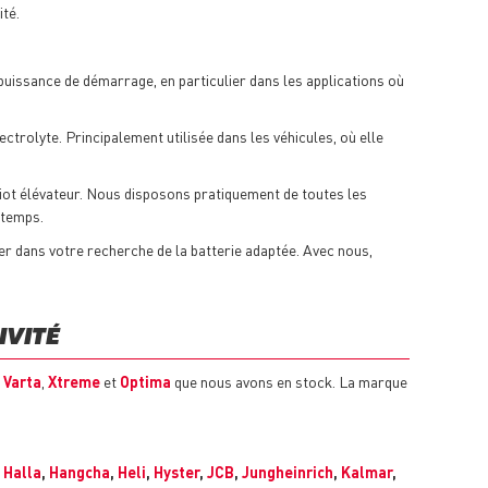
ité.
ne puissance de démarrage, en particulier dans les applications où
ctrolyte. Principalement utilisée dans les véhicules, où elle
ariot élévateur. Nous disposons pratiquement de toutes les
 temps.
der dans votre recherche de la batterie adaptée. Avec nous,
IVITÉ
e
Varta
,
Xtreme
et
Optima
que nous avons en stock. La marque
,
Halla
,
Hangcha
,
Heli
,
Hyster
,
JCB
,
Jungheinrich
,
Kalmar
,