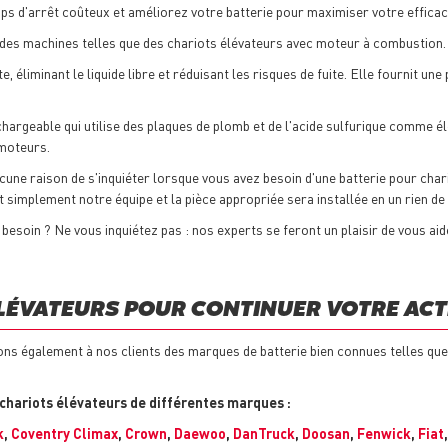
s d'arrêt coûteux et améliorez votre batterie pour maximiser votre efficac
es machines telles que des chariots élévateurs avec moteur à combustion.
te, éliminant le liquide libre et réduisant les risques de fuite. Elle fournit u
hargeable qui utilise des plaques de plomb et de l'acide sulfurique comme éle
 moteurs.
 aucune raison de s'inquiéter lorsque vous avez besoin d'une batterie pour ch
t simplement notre équipe et la pièce appropriée sera installée en un rien de
besoin ? Ne vous inquiétez pas : nos experts se feront un plaisir de vous ai
LÉVATEURS POUR CONTINUER VOTRE ACT
s également à nos clients des marques de batterie bien connues telles qu
chariots élévateurs de différentes marques :
k
,
Coventry Climax
,
Crown
,
Daewoo
,
DanTruck
,
Doosan
,
Fenwick
,
Fiat