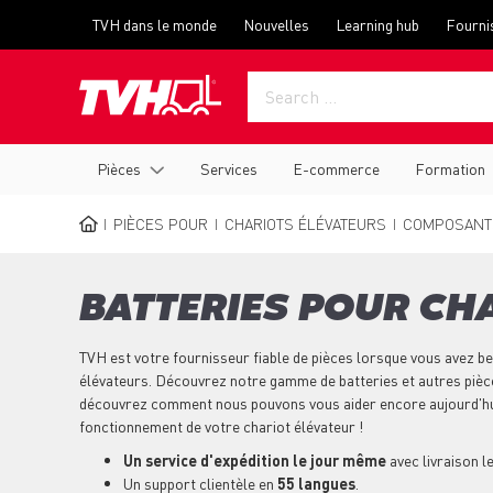
Skip
Top
TVH dans le monde
Nouvelles
Learning hub
Fourni
to
menu
main
content
Main
Pièces
Services
E-commerce
Formation
navigation
PIÈCES POUR
CHARIOTS ÉLÉVATEURS
COMPOSANT
BREADCRUMB
BATTERIES POUR CH
TVH est votre fournisseur fiable de pièces lorsque vous avez be
élévateurs. Découvrez notre gamme de batteries et autres pièc
découvrez comment nous pouvons vous aider encore aujourd'hu
fonctionnement de votre chariot élévateur !
Un service d'expédition le jour même
avec livraison l
Un support clientèle en
55 langues
.