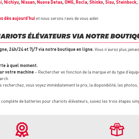
i
,
Nichiyu
,
Nissan
,
Nuova Detas
,
OMG
,
Rocla
,
Shinko
,
Sisu
,
Steinbock
,
s dès aujourd'hui
et nous serons ravis de vous aider.
ARIOTS ÉLÉVATEURS VIA NOTRE BOUTIQU
gne, 24h/24 et 7j/7 via notre boutique en ligne.
Vous n'aurez plus jamais
rte à quel moment.
our votre machine
– Rechercher en fonction de la marque et du type d'équip
arch.
recherchez, vous voyez immédiatement le prix, la disponibilité, les photos, le
omplète de batteries pour chariots élévateurs, suivez les trois étapes sim