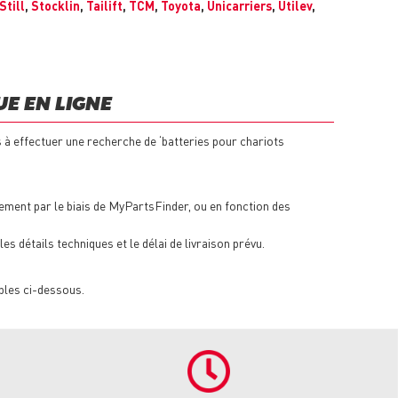
Still
,
Stocklin
,
Tailift
,
TCM
,
Toyota
,
Unicarriers
,
Utilev
,
E EN LIGNE
 à effectuer une recherche de ‘batteries pour chariots
ement par le biais de MyPartsFinder, ou en fonction des
s détails techniques et le délai de livraison prévu.
ples ci-dessous.