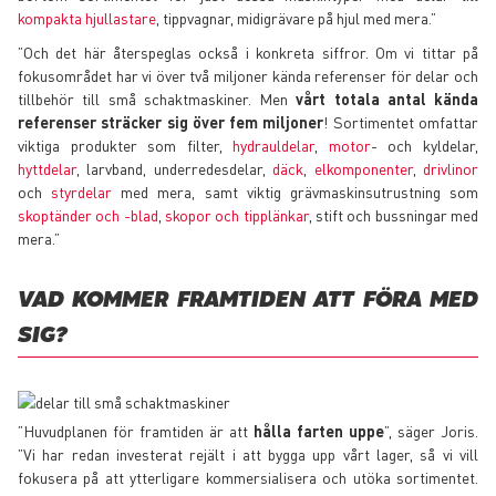
kompakta hjullastare
, tippvagnar, midigrävare på hjul med mera.”
”Och det här återspeglas också i konkreta siffror. Om vi tittar på
fokusområdet har vi över två miljoner kända referenser för delar och
tillbehör till små schaktmaskiner. Men
vårt totala antal kända
referenser sträcker sig över fem miljoner
! Sortimentet omfattar
viktiga produkter som filter,
hydrauldelar
,
motor
- och kyldelar,
hyttdelar
, larvband, underredesdelar,
däck
,
elkomponenter
,
drivlinor
och
styrdelar
med mera, samt viktig grävmaskinsutrustning som
skoptänder och -blad
,
skopor och tipplänkar
, stift och bussningar med
mera.”
VAD KOMMER FRAMTIDEN ATT FÖRA MED
SIG?
”Huvudplanen för framtiden är att
hålla farten uppe
”, säger Joris.
”Vi har redan investerat rejält i att bygga upp vårt lager, så vi vill
fokusera på att ytterligare kommersialisera och utöka sortimentet.