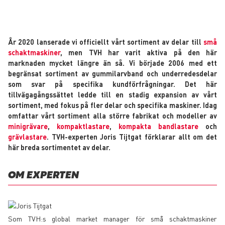
År 2020 lanserade vi officiellt vårt sortiment av delar till
små
schaktmaskiner
, men TVH har varit aktiva på den här
marknaden mycket längre än så. Vi började 2006 med ett
begränsat sortiment av gummilarvband och underredesdelar
som svar på specifika kundförfrågningar. Det här
tillvägagångssättet ledde till en stadig expansion av vårt
sortiment, med fokus på fler delar och specifika maskiner. Idag
omfattar vårt sortiment alla större fabrikat och modeller av
minigrävare
,
kompaktlastare
,
kompakta bandlastare
och
grävlastare
. TVH-experten Joris Tijtgat förklarar allt om det
här breda sortimentet av delar.
OM EXPERTEN
Som TVH:s global market manager för små schaktmaskiner