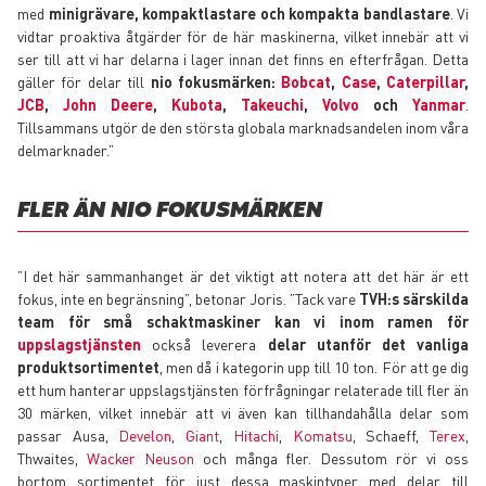
med
minigrävare, kompaktlastare och kompakta bandlastare
. Vi
vidtar proaktiva åtgärder för de här maskinerna, vilket innebär att vi
ser till att vi har delarna i lager innan det finns en efterfrågan. Detta
gäller för delar till
nio fokusmärken:
Bobcat
,
Case
,
Caterpillar
,
JCB
,
John Deere
,
Kubota
,
Takeuchi
,
Volvo
och
Yanmar
.
Tillsammans utgör de den största globala marknadsandelen inom våra
delmarknader.”
FLER ÄN NIO FOKUSMÄRKEN
”I det här sammanhanget är det viktigt att notera att det här är ett
fokus, inte en begränsning”, betonar Joris. ”Tack vare
TVH:s särskilda
team för små schaktmaskiner kan vi inom ramen för
uppslagstjänsten
också leverera
delar utanför det vanliga
produktsortimentet
, men då i kategorin upp till 10 ton. För att ge dig
ett hum hanterar uppslagstjänsten förfrågningar relaterade till fler än
30 märken, vilket innebär att vi även kan tillhandahålla delar som
passar Ausa,
Develon
,
Giant
,
Hitachi
,
Komatsu
, Schaeff,
Terex
,
Thwaites,
Wacker Neuson
och många fler. Dessutom rör vi oss
bortom sortimentet för just dessa maskintyper med delar till