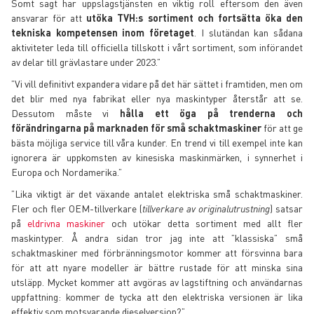
Somt sagt har uppslagstjänsten en viktig roll eftersom den även
ansvarar för att
utöka TVH:s sortiment och fortsätta öka den
tekniska kompetensen inom företaget
. I slutändan kan sådana
aktiviteter leda till officiella tillskott i vårt sortiment, som införandet
av delar till grävlastare under 2023.”
”Vi vill definitivt expandera vidare på det här sättet i framtiden, men om
det blir med nya fabrikat eller nya maskintyper återstår att se.
Dessutom måste vi
hålla ett öga på trenderna och
förändringarna på marknaden för små schaktmaskiner
för att ge
bästa möjliga service till våra kunder. En trend vi till exempel inte kan
ignorera är uppkomsten av kinesiska maskinmärken, i synnerhet i
Europa och Nordamerika.”
”Lika viktigt är det växande antalet elektriska små schaktmaskiner.
Fler och fler OEM-tillverkare (
tillverkare av originalutrustning
) satsar
på
eldrivna maskiner
och utökar detta sortiment med allt fler
maskintyper. Å andra sidan tror jag inte att ”klassiska” små
schaktmaskiner med förbränningsmotor kommer att försvinna bara
för att att nyare modeller är bättre rustade för att minska sina
utsläpp. Mycket kommer att avgöras av lagstiftning och användarnas
uppfattning: kommer de tycka att den elektriska versionen är lika
effektiv som motsvarande dieselversion?”