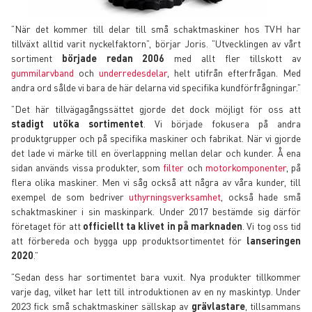
”När det kommer till delar till små schaktmaskiner hos TVH har
tillväxt alltid varit nyckelfaktorn”, börjar Joris. ”Utvecklingen av vårt
sortiment
började redan 2006
med allt fler tillskott av
gummilarvband
och
underredesdelar
, helt utifrån efterfrågan. Med
andra ord sålde vi bara de här delarna vid specifika kundförfrågningar.”
”Det här tillvägagångssättet gjorde det dock möjligt för oss att
stadigt utöka sortimentet
. Vi började fokusera på andra
produktgrupper och på specifika maskiner och fabrikat. När vi gjorde
det lade vi märke till en överlappning mellan delar och kunder. Å ena
sidan används vissa produkter, som
filter
och
motorkomponenter
, på
flera olika maskiner. Men vi såg också att några av våra kunder, till
exempel de som bedriver
uthyrningsverksamhet
, också hade små
schaktmaskiner i sin maskinpark. Under 2017 bestämde sig därför
företaget för att
officiellt ta klivet in på marknaden
. Vi tog oss tid
att förbereda och bygga upp produktsortimentet för
lanseringen
2020
.”
”Sedan dess har sortimentet bara vuxit. Nya produkter tillkommer
varje dag, vilket har lett till introduktionen av en ny maskintyp. Under
2023 fick små schaktmaskiner sällskap av
grävlastare
, tillsammans