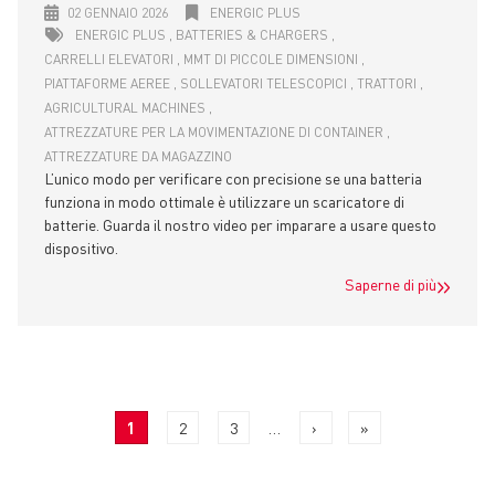
02 GENNAIO 2026
ENERGIC PLUS
ENERGIC PLUS
BATTERIES & CHARGERS
CARRELLI ELEVATORI
MMT DI PICCOLE DIMENSIONI
PIATTAFORME AEREE
SOLLEVATORI TELESCOPICI
TRATTORI
AGRICULTURAL MACHINES
ATTREZZATURE PER LA MOVIMENTAZIONE DI CONTAINER
ATTREZZATURE DA MAGAZZINO
L’unico modo per verificare con precisione se una batteria
funziona in modo ottimale è utilizzare un scaricatore di
batterie. Guarda il nostro video per imparare a usare questo
dispositivo.
Saperne di più
PAGINATION
Current
1
Page
2
Page
3
…
Next
›
Last
»
page
page
page