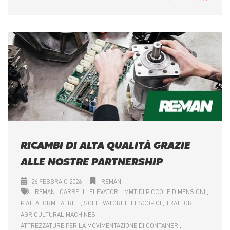
RICAMBI DI ALTA QUALITÀ GRAZIE
ALLE NOSTRE PARTNERSHIP
26 FEBBRAIO 2026
REMAN
REMAN
CARRELLI ELEVATORI
MMT DI PICCOLE DIMENSIONI
PIATTAFORME AEREE
SOLLEVATORI TELESCOPICI
TRATTORI
AGRICULTURAL MACHINES
ATTREZZATURE PER LA MOVIMENTAZIONE DI CONTAINER