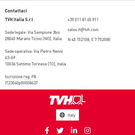
Contattaci
TVH Italia S.r.l
+39 011 81 65 911
sales.it@tvh.com
Sede legale:
Via Sempione 3bis
28040 Marano Ticino (NO)
,
Italia
N 45.152108, E 7.752080
Sede operativa:
Via Pietro Nenni
63-69
10036 Settimo Torinese (TO)
,
Italia
Iscrizione reg. PA :
IT23040p00008637
Italy