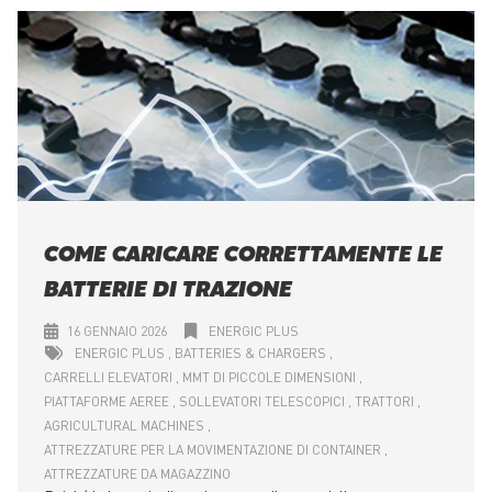
COME CARICARE CORRETTAMENTE LE
BATTERIE DI TRAZIONE
16 GENNAIO 2026
ENERGIC PLUS
ENERGIC PLUS
BATTERIES & CHARGERS
CARRELLI ELEVATORI
MMT DI PICCOLE DIMENSIONI
PIATTAFORME AEREE
SOLLEVATORI TELESCOPICI
TRATTORI
AGRICULTURAL MACHINES
ATTREZZATURE PER LA MOVIMENTAZIONE DI CONTAINER
ATTREZZATURE DA MAGAZZINO