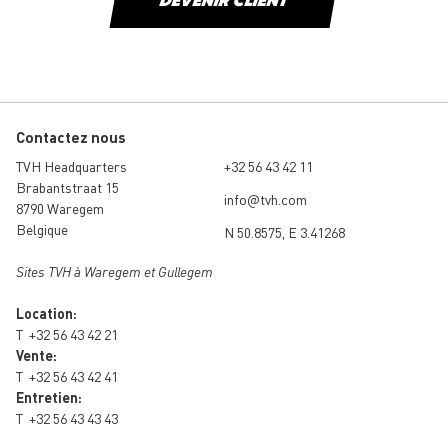
DEVENIR CLIENT
Contactez nous
TVH Headquarters
+32 56 43 42 11
Brabantstraat 15
info@tvh.com
8790 Waregem
Belgique
N 50.8575, E 3.41268
Sites TVH à Waregem et Gullegem
Location:
T
+32 56 43 42 21
Vente:
T
+32 56 43 42 41
Entretien:
T
+32 56 43 43 43